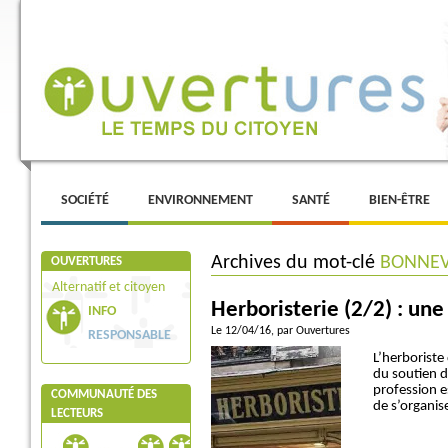
Menu principal
ALLER AU CONTENU PRINCIPAL
ALLER AU CONTENU SECONDAIRE
SOCIÉTÉ
ENVIRONNEMENT
SANTÉ
BIEN-ÊTRE
Archives du mot-clé
BONNEV
OUVERTURES
Alternatif et citoyen
Herboristerie (2/2) : une 
INFO
Le 12/04/16
, par Ouvertures
RESPONSABLE
L’herboriste
du soutien de
profession e
COMMUNAUTÉ DES
de s’organis
LECTEURS