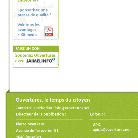
Entreprises
Sponsorisez une
presse de qualité !
Voir tous les
avantages
> Kit média
FAIRE UN DON
Ouvertures, le temps du citoyen
Contacter la rédaction :
info@ouvertures.net
Directeur de la publication :
Editeur :
Pierre Moorkens
APIC
apic(at)ouvertures.net
Avenue de Tervueren, 81
1040 Bruxelles