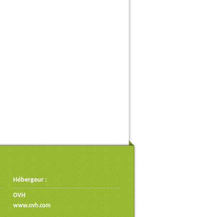
Hébergeur :
OVH
www.ovh.com