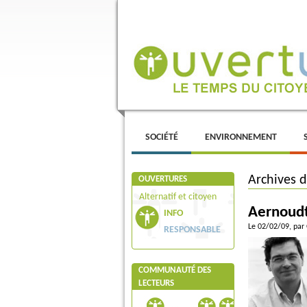
Menu principal
ALLER AU CONTENU PRINCIPAL
ALLER AU CONTENU SECONDAIRE
SOCIÉTÉ
ENVIRONNEMENT
Archives 
OUVERTURES
Alternatif et citoyen
Aernoudt
INFO
Le 02/02/09
, par
RESPONSABLE
COMMUNAUTÉ DES
LECTEURS