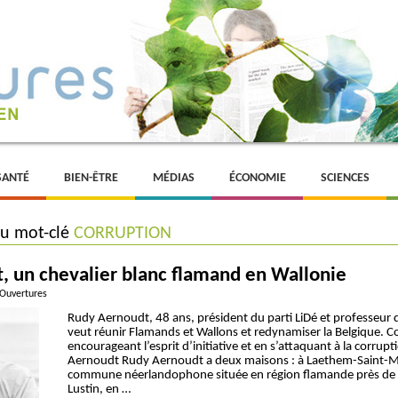
SANTÉ
BIEN-ÊTRE
MÉDIAS
ÉCONOMIE
SCIENCES
du mot-clé
CORRUPTION
, un chevalier blanc flamand en Wallonie
 Ouvertures
Rudy Aernoudt, 48 ans, président du parti LiDé et professeur
veut réunir Flamands et Wallons et redynamiser la Belgique.
encourageant l’esprit d’initiative et en s’attaquant à la corrup
Aernoudt Rudy Aernoudt a deux maisons : à Laethem-Saint-M
commune néerlandophone située en région flamande près de 
Lustin, en …