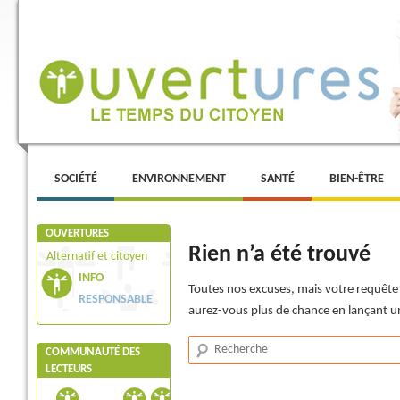
Menu principal
ALLER AU CONTENU PRINCIPAL
ALLER AU CONTENU SECONDAIRE
SOCIÉTÉ
ENVIRONNEMENT
SANTÉ
BIEN-ÊTRE
OUVERTURES
Rien n’a été trouvé
Alternatif et citoyen
INFO
Toutes nos excuses, mais votre requête 
RESPONSABLE
aurez-vous plus de chance en lançant u
Recherche
COMMUNAUTÉ DES
LECTEURS