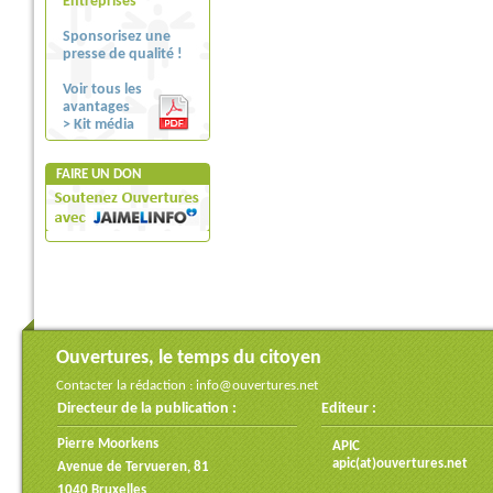
Entreprises
Sponsorisez une
presse de qualité !
Voir tous les
avantages
> Kit média
FAIRE UN DON
Ouvertures, le temps du citoyen
Contacter la rédaction :
info@ouvertures.net
Directeur de la publication :
Editeur :
Pierre Moorkens
APIC
apic(at)ouvertures.net
Avenue de Tervueren, 81
1040 Bruxelles