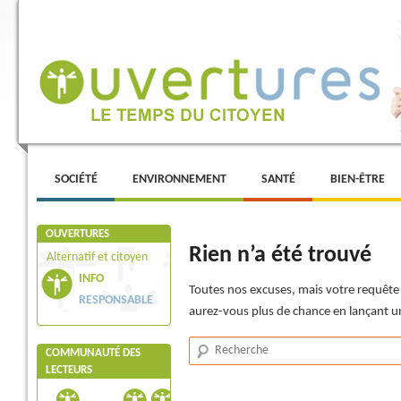
Menu principal
ALLER AU CONTENU PRINCIPAL
ALLER AU CONTENU SECONDAIRE
SOCIÉTÉ
ENVIRONNEMENT
SANTÉ
BIEN-ÊTRE
OUVERTURES
Rien n’a été trouvé
Alternatif et citoyen
INFO
Toutes nos excuses, mais votre requête 
RESPONSABLE
aurez-vous plus de chance en lançant u
Recherche
COMMUNAUTÉ DES
LECTEURS