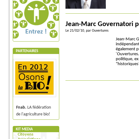
Jean-Marc Governatori 
Le 21/02/10
, par Ouvertures
Jean-Marc Go
indépendant
également pr
PARTENAIRES
´Ouvertures.
politique, ex
“historiques
Fnab.
LA fédération
de l'agriculture bio!
KIT MEDIA
Citoyens