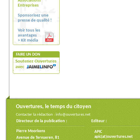
Associations
Entreprises
Sponsorisez une
presse de qualité !
Voir tous les
avantages
> Kit média
FAIRE UN DON
Ouvertures, le temps du citoyen
Contacter la rédaction :
info@ouvertures.net
Directeur de la publication :
Editeur :
Pierre Moorkens
APIC
apic(at)ouvertures.net
Avenue de Tervueren, 81