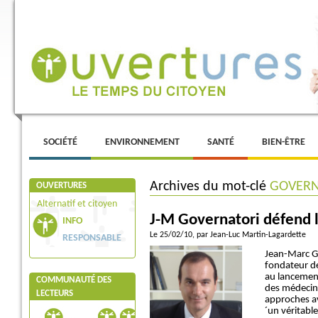
Menu principal
ALLER AU CONTENU PRINCIPAL
ALLER AU CONTENU SECONDAIRE
SOCIÉTÉ
ENVIRONNEMENT
SANTÉ
BIEN-ÊTRE
Archives du mot-clé
GOVERN
OUVERTURES
Alternatif et citoyen
J-M Governatori défend 
INFO
Le 25/02/10
, par Jean-Luc Martin-Lagardette
RESPONSABLE
Jean-Marc Go
fondateur de
au lancement
COMMUNAUTÉ DES
des médecin
LECTEURS
approches a
´un véritable