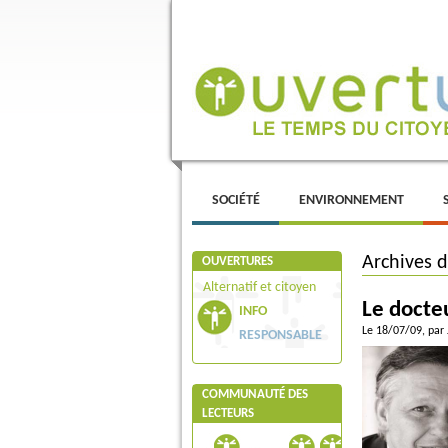
Menu principal
ALLER AU CONTENU PRINCIPAL
ALLER AU CONTENU SECONDAIRE
SOCIÉTÉ
ENVIRONNEMENT
Archives 
OUVERTURES
Alternatif et citoyen
Le docte
INFO
Le 18/07/09
, par
RESPONSABLE
COMMUNAUTÉ DES
LECTEURS