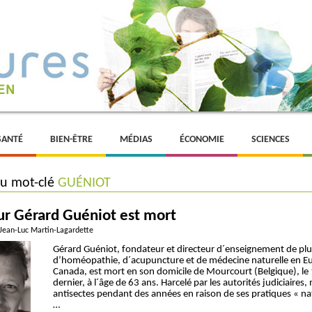
SANTÉ
BIEN-ÊTRE
MÉDIAS
ÉCONOMIE
SCIENCES
du mot-clé
GUÉNIOT
ur Gérard Guéniot est mort
 Jean-Luc Martin-Lagardette
Gérard Guéniot, fondateur et directeur d´enseignement de plu
d’homéopathie, d´acupuncture et de médecine naturelle en Eu
Canada, est mort en son domicile de Mourcourt (Belgique), le 1
dernier, à l´âge de 63 ans. Harcelé par les autorités judiciaires,
antisectes pendant des années en raison de ses pratiques « nat
…