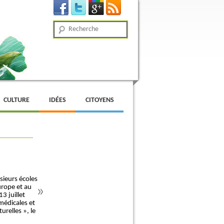
Recherche
CULTURE
IDÉES
CITOYENS
sieurs écoles
rope et au
3 juillet
 médicales et
urelles », le