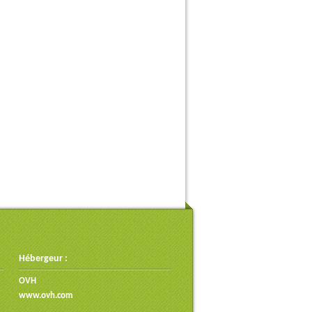
Hébergeur :
OVH
www.ovh.com