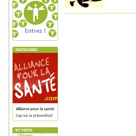
PARTENAIRES
Alliance pour la santé
Cap sur la prévention!
KIT MEDIA
Citoyens