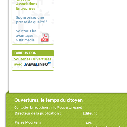
Associations
Entreprises
Sponsorisez une
presse de qualité !
Voir tous les
avantages
> Kit média
FAIRE UN DON
Ouvertures, le temps du citoyen
Contacter la rédaction :
info@ouvertures.net
Directeur de la publication :
Editeur :
Pierre Moorkens
APIC