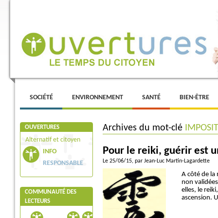
Menu principal
ALLER AU CONTENU PRINCIPAL
ALLER AU CONTENU SECONDAIRE
SOCIÉTÉ
ENVIRONNEMENT
SANTÉ
BIEN-ÊTRE
Archives du mot-clé
IMPOSI
OUVERTURES
Alternatif et citoyen
Pour le reiki, guérir est u
INFO
Le 25/06/15
, par Jean-Luc Martin-Lagardette
RESPONSABLE
A côté de l
non validées
elles, le rei
COMMUNAUTÉ DES
ascension. U
LECTEURS