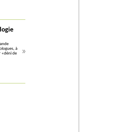
logie
rande
tologues, à
ur «déni de