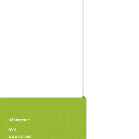
Hébergeur :
OVH
www.ovh.com