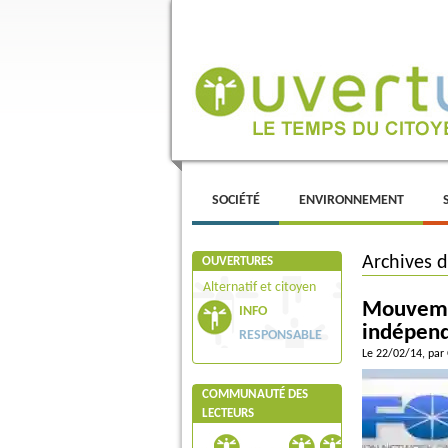
Menu principal
ALLER AU CONTENU PRINCIPAL
ALLER AU CONTENU SECONDAIRE
SOCIÉTÉ
ENVIRONNEMENT
Archives 
OUVERTURES
Alternatif et citoyen
Mouvemen
INFO
indépen
RESPONSABLE
Le 22/02/14
, par
COMMUNAUTÉ DES
LECTEURS