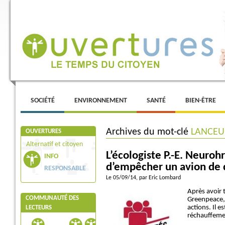
Menu principal
ALLER AU CONTENU PRINCIPAL
ALLER AU CONTENU SECONDAIRE
SOCIÉTÉ
ENVIRONNEMENT
SANTÉ
BIEN-ÊTRE
Archives du mot-clé
LANCEU
OUVERTURES
Alternatif et citoyen
L’écologiste P.-E. Neuro
INFO
d’empêcher un avion de 
RESPONSABLE
Le 05/09/14
, par Eric Lombard
Après avoir 
COMMUNAUTÉ DES
Greenpeace, 
actions. Il 
LECTEURS
réchauffemen