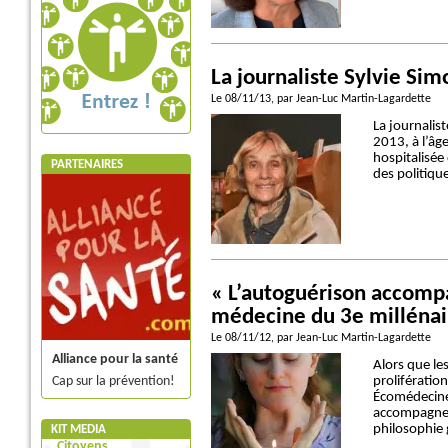
La journaliste Sylvie Si
Le 08/11/13
, par Jean-Luc Martin-Lagardette
La journalis
2013, à l’âge
hospitalisée
PARTENAIRES
des politique
« L’autoguérison accomp
médecine du 3e millénai
Le 08/11/12
, par Jean-Luc Martin-Lagardette
Alliance pour la santé
Alors que le
Cap sur la prévention!
prolifératio
Écomédecine 
accompagner 
philosophie 
KIT MEDIA
Citoyens