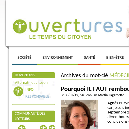
Menu principal
ALLER AU CONTENU PRINCIPAL
ALLER AU CONTENU SECONDAIRE
SOCIÉTÉ
ENVIRONNEMENT
SANTÉ
BIEN-ÊTRE
Archives du mot-clé
MÉDECI
OUVERTURES
Alternatif et citoyen
Pourquoi IL FAUT rembo
INFO
Le 30/07/19
, par Jean-Luc Martin-Lagardette
RESPONSABLE
Agnès Buzyn 
car je suis 
septembre 2
COMMUNAUTÉ DES
dérembourser
LECTEURS
conclusions 