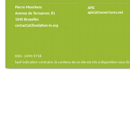
Pierre Moorkens
APIC
apic(at)ouvertures.net
Avenue de Tervueren, 81
1040 Bruxelles
contact(at)fondation-m.org
ISSN : 2490-9718
Sauf indication contraire, le contenu de ce site est mis à disposition sous
li