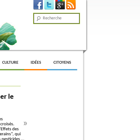
Recherche
CULTURE
IDÉES
CITOYENS
er le
es
croisés.
Effets des
verains“, qui
s pesticides …