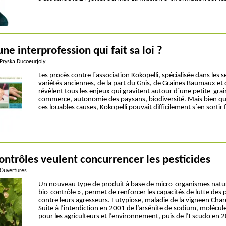
une interprofession qui fait sa loi ?
 Pryska Ducoeurjoly
Les procès contre l´association Kokopelli, spécialisée dans les
variétés anciennes, de la part du Gnis, de Graines Baumaux et d
révèlent tous les enjeux qui gravitent autour d´une petite grain
commerce, autonomie des paysans, biodiversité. Mais bien q
ces louables causes, Kokopelli pouvait difficilement s´en sortir
ontrôles veulent concurrencer les pesticides
 Ouvertures
Un nouveau type de produit à base de micro-organismes natur
bio-contrôle », permet de renforcer les capacités de lutte des 
contre leurs agresseurs. Eutypiose, maladie de la vigneen Char
Suite à l’interdiction en 2001 de l’arsénite de sodium, molécul
pour les agriculteurs et l’environnement, puis de l’Escudo en 2