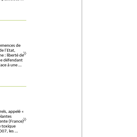
 semences de
e l´Etat,
e : liberté de
ue défendant
 face à une …
els, appelé «
plantes
ente (France)
e toxique
007, les …