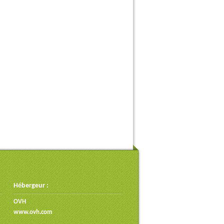
Hébergeur :
OVH
www.ovh.com