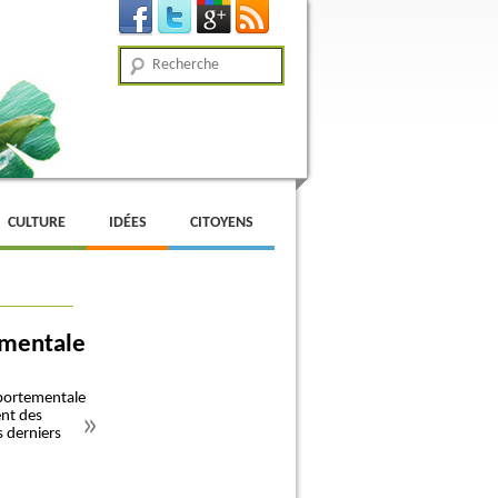
Recherche
CULTURE
IDÉES
CITOYENS
ementale
mportementale
ent des
s derniers