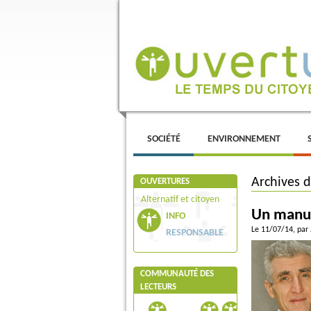
Menu principal
ALLER AU CONTENU PRINCIPAL
ALLER AU CONTENU SECONDAIRE
SOCIÉTÉ
ENVIRONNEMENT
Archives 
OUVERTURES
Alternatif et citoyen
Un manue
INFO
Le 11/07/14
, par
RESPONSABLE
COMMUNAUTÉ DES
LECTEURS