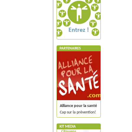
PARTENAIRES
Alliance pour la santé
Cap sur la prévention!
KIT MEDIA
Citoyens