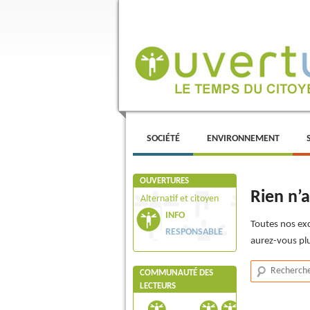
Menu principal
ALLER AU CONTENU PRINCIPAL
ALLER AU CONTENU SECONDAIRE
SOCIÉTÉ
ENVIRONNEMENT
OUVERTURES
Rien n’a
Alternatif et citoyen
INFO
Toutes nos exc
RESPONSABLE
aurez-vous plu
Recherche
COMMUNAUTÉ DES
LECTEURS