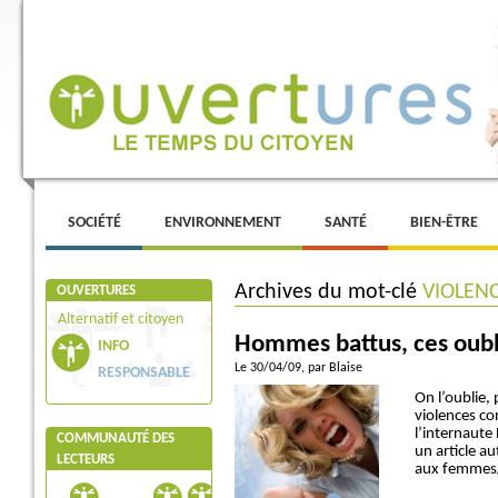
Menu principal
ALLER AU CONTENU PRINCIPAL
ALLER AU CONTENU SECONDAIRE
SOCIÉTÉ
ENVIRONNEMENT
SANTÉ
BIEN-ÊTRE
Archives du mot-clé
VIOLEN
OUVERTURES
Alternatif et citoyen
Hommes battus, ces oubl
INFO
Le 30/04/09
, par Blaise
RESPONSABLE
On l’oublie,
violences co
l’internaute
COMMUNAUTÉ DES
un article au
LECTEURS
aux femmes/