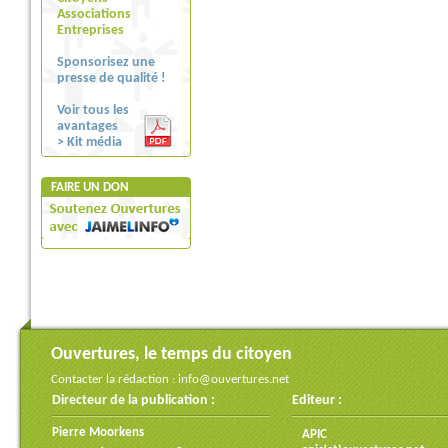
Associations
Entreprises
Sponsorisez une
presse de qualité !
Voir tous les
avantages
> Kit média
FAIRE UN DON
Ouvertures, le temps du citoyen
Contacter la rédaction :
info@ouvertures.net
Directeur de la publication :
Editeur :
Pierre Moorkens
APIC