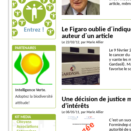
article, mêm
Le Figaro oublie d´indiqu
auteur d´un article
Le 22/02/12
, par Marie Allier
PARTENAIRES
Le 9 février 
le cancer du 
y vante les 
Gardasil). Ma
favorise le s
Intelligence Verte
.
Adoptez la biodiversité
Une décision de justice m
attitude!
d’intérêts
Le 06/05/11
, par Marie Allier
KIT MEDIA
C’est un suc
Citoyens
Formindep dé
Associations
autorité de 