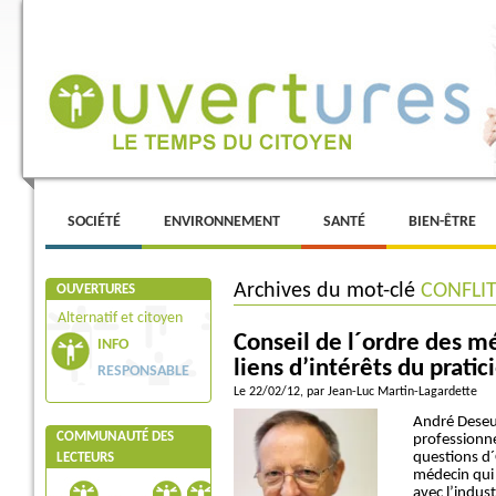
Menu principal
ALLER AU CONTENU PRINCIPAL
ALLER AU CONTENU SECONDAIRE
SOCIÉTÉ
ENVIRONNEMENT
SANTÉ
BIEN-ÊTRE
Archives du mot-clé
CONFLIT
OUVERTURES
Alternatif et citoyen
Conseil de l´ordre des mé
INFO
liens d’intérêts du pratic
RESPONSABLE
Le 22/02/12
, par Jean-Luc Martin-Lagardette
André Deseur
COMMUNAUTÉ DES
professionne
questions d´
LECTEURS
médecin qui p
avec l’indus