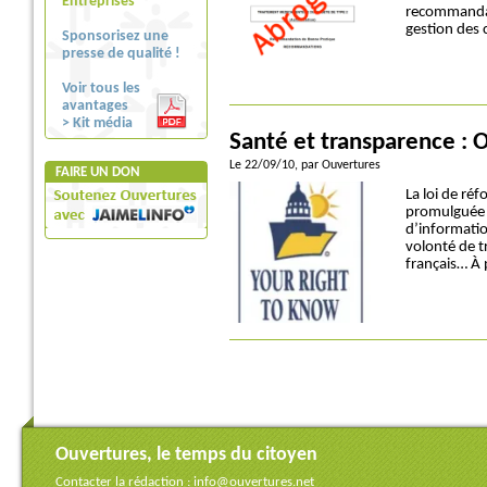
Entreprises
recommandati
gestion des c
Sponsorisez une
presse de qualité !
Voir tous les
avantages
> Kit média
Santé et transparence :
Le 22/09/10
, par Ouvertures
FAIRE UN DON
La loi de ré
promulguée l
d’informatio
volonté de t
français… À
Ouvertures, le temps du citoyen
Contacter la rédaction :
info@ouvertures.net