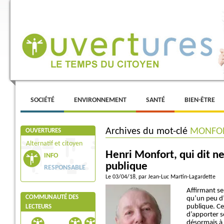
Menu principal
ALLER AU CONTENU PRINCIPAL
ALLER AU CONTENU SECONDAIRE
SOCIÉTÉ
ENVIRONNEMENT
SANTÉ
BIEN-ÊTRE
Archives du mot-clé
MONFO
OUVERTURES
Alternatif et citoyen
Henri Monfort, qui dit ne
INFO
publique
RESPONSABLE
Le 03/04/18
, par Jean-Luc Martin-Lagardette
Affirmant se
COMMUNAUTÉ DES
qu’un peu d’
publique. C
LECTEURS
d’apporter s
désormais à s