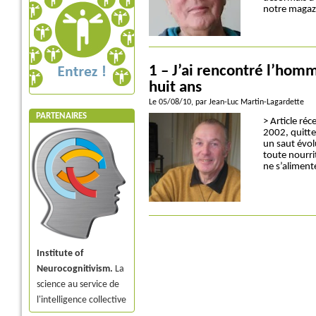
notre magaz
1 – J’ai rencontré l’hom
huit ans
Le 05/08/10
, par Jean-Luc Martin-Lagardette
PARTENAIRES
> Article ré
2002, quitte
un saut évol
toute nourri
ne s’aliment
Institute of
Neurocognitivism.
La
science au service de
l'intelligence collective