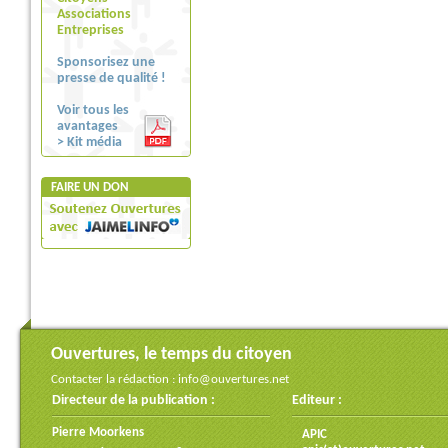
Associations
Entreprises
Sponsorisez une
presse de qualité !
Voir tous les
avantages
> Kit média
FAIRE UN DON
Ouvertures, le temps du citoyen
Contacter la rédaction :
info@ouvertures.net
Directeur de la publication :
Editeur :
Pierre Moorkens
APIC