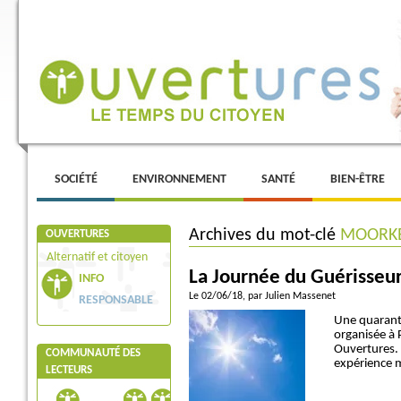
Menu principal
ALLER AU CONTENU PRINCIPAL
ALLER AU CONTENU SECONDAIRE
SOCIÉTÉ
ENVIRONNEMENT
SANTÉ
BIEN-ÊTRE
Archives du mot-clé
MOORK
OUVERTURES
Alternatif et citoyen
La Journée du Guérisseur
INFO
Le 02/06/18
, par Julien Massenet
RESPONSABLE
Une quaranta
organisée à 
Ouvertures. 
COMMUNAUTÉ DES
expérience m
LECTEURS