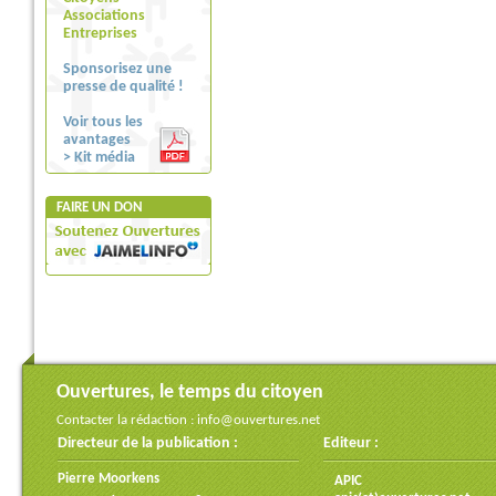
Associations
Entreprises
Sponsorisez une
presse de qualité !
Voir tous les
avantages
> Kit média
FAIRE UN DON
Ouvertures, le temps du citoyen
Contacter la rédaction :
info@ouvertures.net
Directeur de la publication :
Editeur :
Pierre Moorkens
APIC