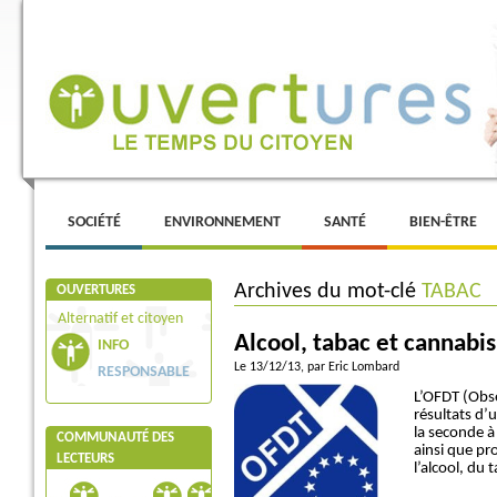
Menu principal
ALLER AU CONTENU PRINCIPAL
ALLER AU CONTENU SECONDAIRE
SOCIÉTÉ
ENVIRONNEMENT
SANTÉ
BIEN-ÊTRE
Archives du mot-clé
TABAC
OUVERTURES
Alternatif et citoyen
Alcool, tabac et cannabis
INFO
Le 13/12/13
, par Eric Lombard
RESPONSABLE
L’OFDT (Obse
résultats d’
la seconde à 
COMMUNAUTÉ DES
ainsi que pr
LECTEURS
l’alcool, du 