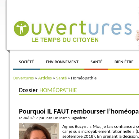
Menu principal
ALLER AU CONTENU PRINCIPAL
ALLER AU CONTENU SECONDAIRE
SOCIÉTÉ
ENVIRONNEMENT
SANTÉ
BIEN-ÊTRE
Ouvertures
»
Articles
»
Santé
»
Homéopathie
Dossier
HOMÉOPATHIE
Pourquoi IL FAUT rembourser l’homéopa
Le 30/07/19
, par Jean-Luc Martin-Lagardette
Agnès Buzyn : « Moi, je fais confiance à c
car je suis incroyablement rationnelle » 
septembre 2018). En prenant la décision