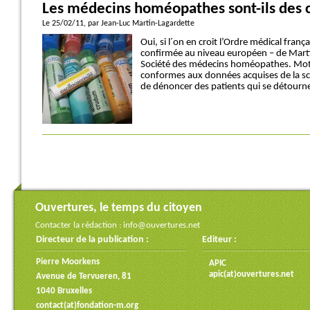
Les médecins homéopathes sont-ils des c
Le 25/02/11
, par Jean-Luc Martin-Lagardette
Oui, si l´on en croit l’Ordre médical fran
confirmée au niveau européen – de Marti
Société des médecins homéopathes. Motif
conformes aux données acquises de la sc
de dénoncer des patients qui se détourne
Ouvertures, le temps du citoyen
Contacter la rédaction :
info@ouvertures.net
Directeur de la publication :
Editeur :
Pierre Moorkens
APIC
apic(at)ouvertures.net
Avenue de Tervueren, 81
1040 Bruxelles
contact(at)fondation-m.org