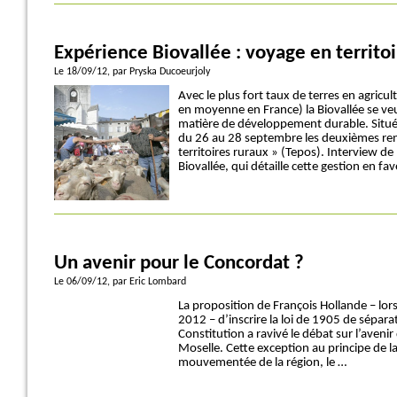
Expérience Biovallée : voyage en territo
Le 18/09/12
, par Pryska Ducoeurjoly
Avec le plus fort taux de terres en agric
en moyenne en France) la Biovallée se veu
matière de développement durable. Située
du 26 au 28 septembre les deuxièmes ren
territoires ruraux » (Tepos). Interview de
Biovallée, qui détaille cette gestion en 
Un avenir pour le Concordat ?
Le 06/09/12
, par Eric Lombard
La proposition de François Hollande – lor
2012 – d’inscrire la loi de 1905 de séparat
Constitution a ravivé le débat sur l’aveni
Moselle. Cette exception au principe de laïc
mouvementée de la région, le …