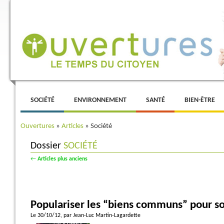
Menu principal
ALLER AU CONTENU PRINCIPAL
ALLER AU CONTENU SECONDAIRE
SOCIÉTÉ
ENVIRONNEMENT
SANTÉ
BIEN-ÊTRE
Ouvertures
»
Articles
»
Société
Dossier
SOCIÉTÉ
Navigation des articles
←
Articles plus anciens
Populariser les “biens communs” pour sort
Le 30/10/12
, par Jean-Luc Martin-Lagardette