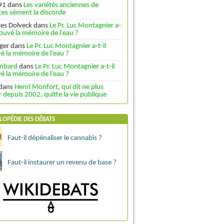
91
dans
Les variétés anciennes de
es sèment la discorde
ves Dolveck
dans
Le Pr. Luc Montagnier a-
trouvé la mémoire de l’eau ?
ger
dans
Le Pr. Luc Montagnier a-t-il
é la mémoire de l’eau ?
ombard
dans
Le Pr. Luc Montagnier a-t-il
é la mémoire de l’eau ?
dans
Henri Monfort, qui dit ne plus
depuis 2002, quitte la vie publique
LOPÉDIE DES DÉBATS
Faut-il dépénaliser le cannabis ?
Faut-il instaurer un revenu de base ?