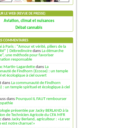
SUR LE WEB (REVUE DE PRESSE)
Aviation, climat et nuisances
Débat cannabis
RS COMMENTAIRES
i à Paris : "Amour et vérité, piliers de la
ité" | Débredinoire
dans
La démarche
le”, une méthode pour favoriser
rmation responsable
uc Martin-Lagardette
dans
La
auté de Findhorn (Ecosse) : un temple
el et écologique à ciel ouvert
t
dans
La communauté de Findhorn
) : un temple spirituel et écologique à ciel
uss
dans
Pourquoi IL FAUT rembourser
opathie
ologie présentée par Jacky BERLAND à la
ion de Technicien Agricole du CFA MFR
c
dans
Jacky Berland, agriculteur : «Le ver
e est notre charrue!»