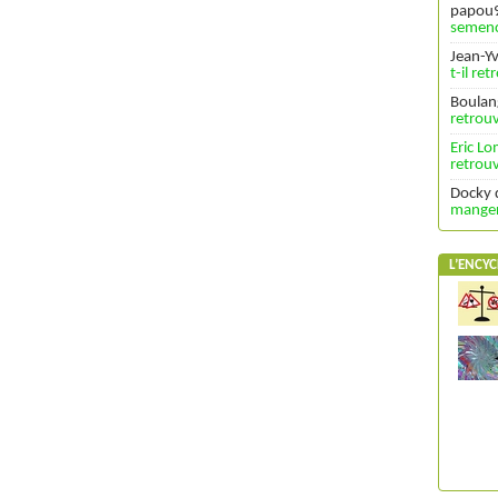
papou
semenc
Jean-Y
t-il re
Boulan
retrouv
Eric L
retrouv
Docky
manger 
L’ENCYC