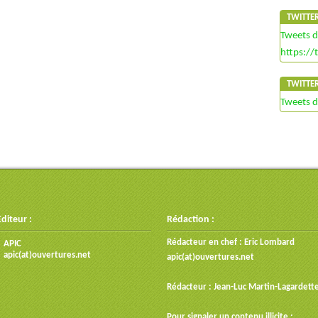
TWITTE
Tweets 
https://
TWITTE
Tweets 
Editeur :
Rédaction :
Rédacteur en chef : Eric Lombard
APIC
apic(at)ouvertures.net
apic(at)ouvertures.net
Rédacteur : Jean-Luc Martin-Lagardett
Pour signaler un contenu illicite :