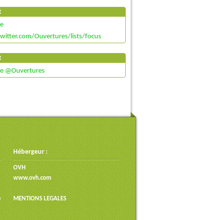
R
de
twitter.com/Ouvertures/lists/focus
R
de @Ouvertures
Hébergeur :
OVH
www.ovh.com
e
MENTIONS LEGALES