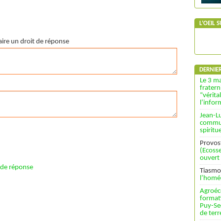
L’OEIL 
faire un droit de réponse
DERNIE
Le 3 ma
fratern
“vérita
l’info
Jean-L
commun
spiritu
Provos
(Ecosse
ouvert
t de réponse
Tiasmo
l’homé
Agroéc
format
Puy-Se
de terr