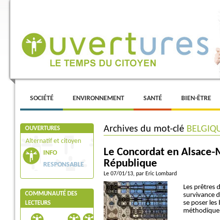
Menu principal
ALLER AU CONTENU PRINCIPAL
ALLER AU CONTENU SECONDAIRE
SOCIÉTÉ
ENVIRONNEMENT
SANTÉ
BIEN-ÊTRE
Archives du mot-clé
BELGIQ
OUVERTURES
Alternatif et citoyen
Le Concordat en Alsace-M
INFO
République
RESPONSABLE
Le 07/01/13
, par Eric Lombard
Les prêtres d
COMMUNAUTÉ DES
survivance d
se poser les
LECTEURS
méthodique s