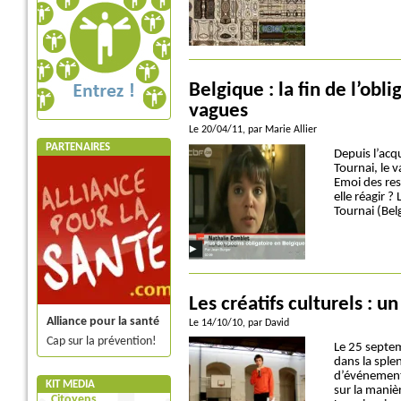
Belgique : la fin de l’obl
vagues
Le 20/04/11
, par Marie Allier
PARTENAIRES
Depuis l’acq
Tournai, le v
Emoi des res
elle réagir 
Tournai (Bel
Les créatifs culturels : 
Alliance pour la santé
Le 14/10/10
, par David
Cap sur la prévention!
Le 25 septe
dans la sple
d’événements
KIT MEDIA
sur la maniè
Citoyens