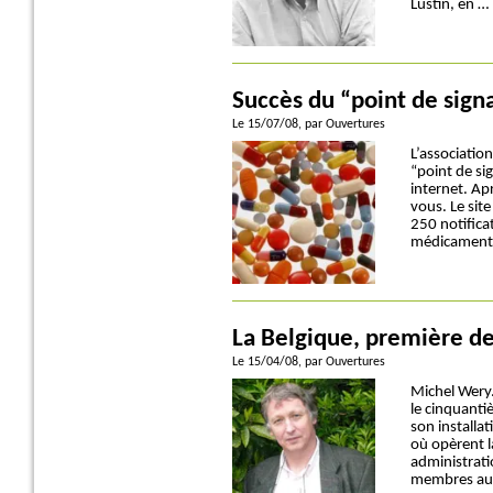
Lustin, en …
Succès du “point de sign
Le 15/07/08
, par Ouvertures
L’associatio
“point de si
internet. Ap
vous. Le sit
250 notifica
médicaments 
La Belgique, première de 
Le 15/04/08
, par Ouvertures
Michel Wery.
le cinquanti
son installat
où opèrent l
administrati
membres au