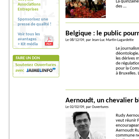
La quinzaine
Associations
des …
Entreprises
Sponsorisez une
presse de qualité !
Belgique : le public pour
Voir tous les
avantages
Le 08/12/09
, par Jean-Luc Martin-Lagardette
> Kit média
Le journalis
déontologie.
FAIRE UN DON
les dérives 
de régulatio
pour la Comm
à Bruxelles. 
Aernoudt, un chevalier 
Le 02/02/09
, par Ouvertures
Rudy Aernoud
veut réunir 
encourageant 
Aernoudt Ru
commune née