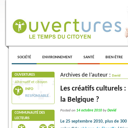
Menu principal
ALLER AU CONTENU PRINCIPAL
ALLER AU CONTENU SECONDAIRE
SOCIÉTÉ
ENVIRONNEMENT
SANTÉ
BIEN-ÊTRE
Archives de l’auteur :
OUVERTURES
David
Alternatif et citoyen
Les créatifs culturels
INFO
RESPONSABLE
la Belgique ?
Posted on
14 octobre 2010
by
David
COMMUNAUTÉ DES
LECTEURS
Le 25 septembre 2010, plus de 300