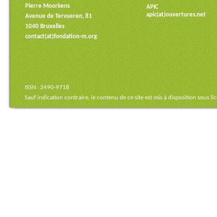
Pierre Moorkens
APIC
apic(at)ouvertures.net
Avenue de Tervueren, 81
1040 Bruxelles
contact(at)fondation-m.org
ISSN : 2490-9718
Sauf indication contraire, le contenu de ce site est mis à disposition sous
li