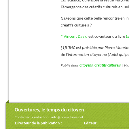
Conscience
, ou encore la revue
Imagine
l’émergence des créatifs culturels en Be
Gageons que cette belle rencontre en i
créatifs culturels ?
* Vincent David
est co-auteur du livre
L
[1]
L´INC est présidée par Pierre Moorken
de l´information citoyenne (Apic) qui p
Publié dans
Citoyens
,
Créatifs culturels
|
Mot
Ouvertures, le temps du citoyen
Contacter la rédaction :
info@ouvertures.net
Directeur de la publication :
Editeur :