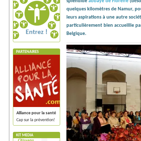
splendide
abbaye de Floreffe
(déso
quelques kilomètres de Namur, pou
leurs aspirations à une autre socié
particulièrement bien accueillie pa
Belgique.
PARTENAIRES
Alliance pour la santé
Cap sur la prévention!
KIT MEDIA
Citoyens