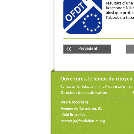
résultats d’une
la seconde à la 
ainsi que profes
l’alcool, du tab
Précédent
Ouvertures, le temps du citoyen
Contacter la rédaction :
info@ouvertures.net
Directeur de la publication :
Pierre Moorkens
Avenue de Tervueren, 81
1040 Bruxelles
contact(at)fondation-m.org