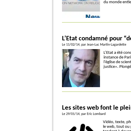
du monde entie
L’Etat condamné pour “dé
Le 11/02/14
, par Jean-Luc Martin-Lagardette
L’Etat a été co
instance de Pari
l’église de scien
justice». Plongé
Les sites web font le ple
Le 29/01/14
, par Eric Lombard
Vidéo, texte, p
le web, tout ou 