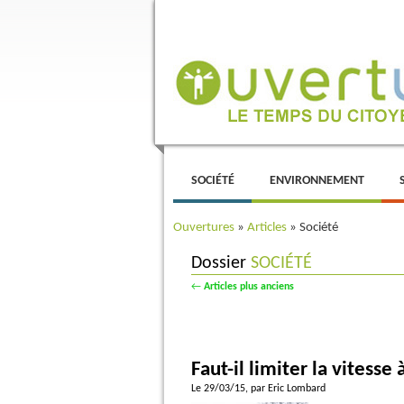
Menu principal
ALLER AU CONTENU PRINCIPAL
ALLER AU CONTENU SECONDAIRE
SOCIÉTÉ
ENVIRONNEMENT
Ouvertures
»
Articles
»
Société
Dossier
SOCIÉTÉ
Navigation des articles
←
Articles plus anciens
Faut-il limiter la vitesse
Le 29/03/15
, par Eric Lombard