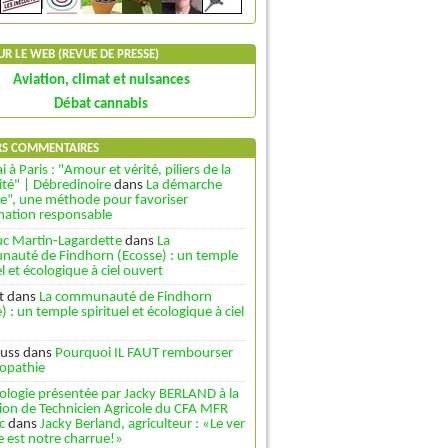
SUR LE WEB (REVUE DE PRESSE)
Aviation, climat et nuisances
Débat cannabis
RS COMMENTAIRES
i à Paris : "Amour et vérité, piliers de la
ité" | Débredinoire
dans
La démarche
le”, une méthode pour favoriser
rmation responsable
uc Martin-Lagardette
dans
La
auté de Findhorn (Ecosse) : un temple
el et écologique à ciel ouvert
t
dans
La communauté de Findhorn
) : un temple spirituel et écologique à ciel
uss
dans
Pourquoi IL FAUT rembourser
opathie
ologie présentée par Jacky BERLAND à la
ion de Technicien Agricole du CFA MFR
c
dans
Jacky Berland, agriculteur : «Le ver
e est notre charrue!»