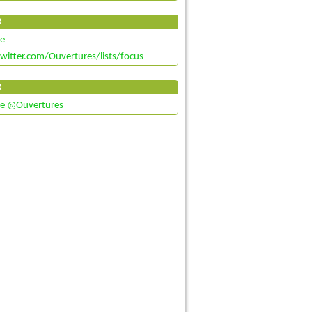
R
de
twitter.com/Ouvertures/lists/focus
R
de @Ouvertures