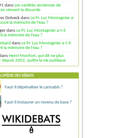
91
dans
Les variétés anciennes de
es sèment la discorde
ves Dolveck
dans
Le Pr. Luc Montagnier a-
trouvé la mémoire de l’eau ?
ger
dans
Le Pr. Luc Montagnier a-t-il
é la mémoire de l’eau ?
ombard
dans
Le Pr. Luc Montagnier a-t-il
é la mémoire de l’eau ?
dans
Henri Monfort, qui dit ne plus
depuis 2002, quitte la vie publique
LOPÉDIE DES DÉBATS
Faut-il dépénaliser le cannabis ?
Faut-il instaurer un revenu de base ?