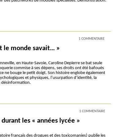
ir des patchworks de modules spécialisés. Démonstration.
1 COMMENTAIRE
ut le monde savait… »
neville, en Haute-Savoie, Caroline Depierre se bat seule
oquerie commise à ses dépens, ses droits ont été bafoués
ice ne bouge le petit doigt. Son histoire englobe également
ychologiques et physiques, l’usurpation d’identité, la
a désinformation.
1 COMMENTAIRE
 durant les « années lycée »
toire français des drogues et des toxicomanies) publie les