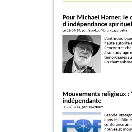
Pour Michael Harner, le
d’indépendance spiritue
Le 02/04/14
, par Jean-Luc Martin-Lagardette
L’anthropologue
haute autorité
Rencontres cham
à son ouvrage 
témoignages sur
un chamanisme 
Mouvements religieux : “
indépendante
Le 22/02/14
, par Ouvertures
Grande-Bretagne
dans les bâtime
conférence anni
nouveaux mouvem