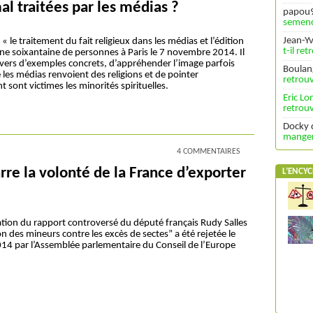
mal traitées par les médias ?
papou
semenc
Jean-Y
« le traitement du fait religieux dans les médias et l’édition
t-il re
ne soixantaine de personnes à Paris le 7 novembre 2014. Il
avers d’exemples concrets, d’appréhender l’image parfois
Boulan
 les médias renvoient des religions et de pointer
retrouv
t sont victimes les minorités spirituelles.
Eric L
retrouv
Docky
manger 
4 COMMENTAIRES
rre la volonté de la France d’exporter
L’ENCYC
»
ion du rapport controversé du député français Rudy Salles
on des mineurs contre les excès de sectes” a été rejetée le
2014 par l’Assemblée parlementaire du Conseil de l’Europe