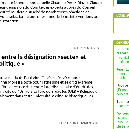
ournal Le Monde dans laquelle Claudine Perez-Diaz et Claude
leur démission du Comité des experts auprès du Conseil
écurité routière a suscité de nombreuses réactions de
L’OEIL 
avons sélectionné quelques unes de leurs interventions qui
d’attention.
DERNIE
3 COMMENTAIRES
Le 3 ma
fratern
 entre la désignation «secte» et
“vérita
l’info
olitique »
Jean-L
commun
pte rendu de Paul Vinel*) Née et élevée dans le
spiritu
Anne Morelli a opté pour l’athéisme et se dit d’extrême
Provos
hui directrice du Centre interdisciplinaire d’étude des
(Ecosse
a laïcité de l’Université libre de Bruxelles (ULB – Belgique),
ouvert
alement dans cette université la critique historique, les
Tiasmo
l’homé
Agroéc
format
Puy-Se
LAISSER UN COMMENTAIRE
de terr