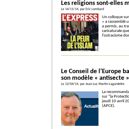
Les religions sont-elles 
Le 14/11/14
, par Eric Lombard
Un colloque sur 
» a rassemblé u
a permis, au tr
caricaturale que
l’ostracisme don
Le Conseil de l’Europe ba
son modèle « antisecte 
Le 12/04/14
, par Jean-Luc Martin-Lagardette
La recommandat
sur “la Protecti
jeudi 10 avril 
(APCE).