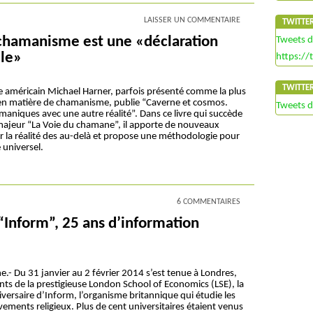
LAISSER UN COMMENTAIRE
TWITTE
 chamanisme est une «déclaration
Tweets 
lle»
https://
TWITTE
 américain Michael Harner, parfois présenté comme la plus
 en matière de chamanisme, publie “Caverne et cosmos.
Tweets 
aniques avec une autre réalité”. Dans ce livre qui succède
majeur “La Voie du chamane”, il apporte de nouveaux
 la réalité des au-delà et propose une méthodologie pour
universel.
6 COMMENTAIRES
Inform”, 25 ans d’information
.- Du 31 janvier au 2 février 2014 s’est tenue à Londres,
nts de la prestigieuse London School of Economics (LSE), la
versaire d’Inform, l’organisme britannique qui étudie les
ents religieux. Plus de cent universitaires étaient venus