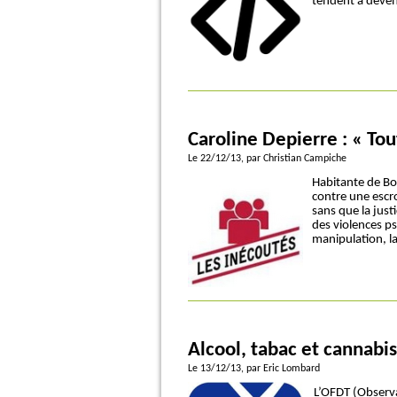
tendent à deven
Caroline Depierre : « To
Le 22/12/13
, par Christian Campiche
Habitante de Bon
contre une escr
sans que la just
des violences ps
manipulation, l
Alcool, tabac et cannabis
Le 13/12/13
, par Eric Lombard
L’OFDT (Observa