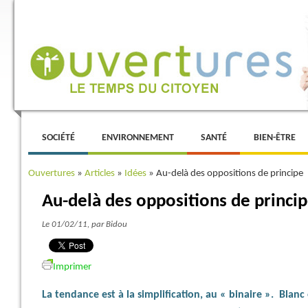
Menu principal
ALLER AU CONTENU PRINCIPAL
ALLER AU CONTENU SECONDAIRE
SOCIÉTÉ
ENVIRONNEMENT
SANTÉ
BIEN-ÊTRE
Ouvertures
»
Articles
»
Idées
»
Au-delà des oppositions de principe
Au-delà des oppositions de princi
Le 01/02/11
, par Bidou
Imprimer
La tendance est à la simplification, au « binaire ». Blan