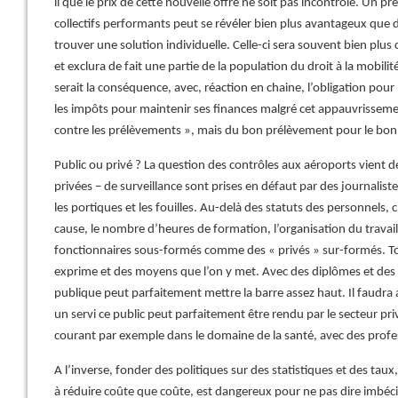
il que le prix de cette nouvelle offre ne soit pas incontrôlé. Un 
collectifs performants peut se révéler bien plus avantageux que de
trouver une solution individuelle. Celle-ci sera souvent bien plus 
et exclura de fait une partie de la population du droit à la mobil
serait la conséquence, avec, réaction en chaine, l’obligation pou
les impôts pour maintenir ses finances malgré cet appauvrisseme
contre les prélèvements », mais du bon prélèvement pour le bon
Public ou privé ? La question des contrôles aux aéroports vient de 
privées – de surveillance sont prises en défaut par des journalis
les portiques et les fouilles. Au-delà des statuts des personnels, 
cause, le nombre d’heures de formation, l’organisation du travail s
fonctionnaires sous-formés comme des « privés » sur-formés. To
exprime et des moyens que l’on y met. Avec des diplômes et des a
publique peut parfaitement mettre la barre assez haut. Il faudra a
un servi ce public peut parfaitement être rendu par le secteur pri
courant par exemple dans le domaine de la santé, avec des prof
A l’inverse, fonder des politiques sur des statistiques et des ta
à réduire coûte que coûte, est dangereux pour ne pas dire imbécil