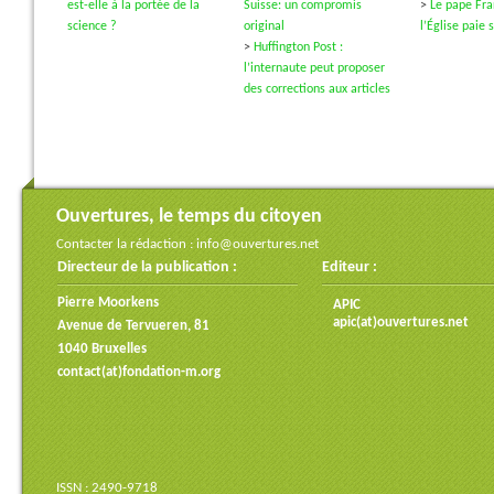
est-elle à la portée de la
Suisse: un compromis
>
Le pape Fra
science ?
original
l’Église paie 
>
Huffington Post :
l’internaute peut proposer
des corrections aux articles
Ouvertures, le temps du citoyen
Contacter la rédaction :
info@ouvertures.net
Directeur de la publication :
Editeur :
Pierre Moorkens
APIC
apic(at)ouvertures.net
Avenue de Tervueren, 81
1040 Bruxelles
contact(at)fondation-m.org
ISSN : 2490-9718