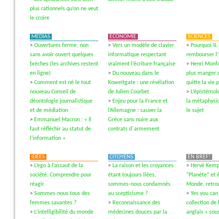
plus rationnels qu’on ne veut
le croire
MÉDIAS
ECONOMIE
SCIENCES
>
Ouvertures ferme, non
>
Vers un modèle de clavier
>
Pourquoi IL
sans avoir ouvert quelques
informatique respectant
rembourser l
brèches (les archives restent
vraiment l’écriture française
>
Henri Monfo
en ligne)
>
Du nouveau dans le
plus manger 
>
Comment est né le tout
Koweïtgate : une révélation
quitte la vie 
nouveau Conseil de
de Julien Courbet
>
L’épistémol
déontologie journalistique
>
Enjeu pour la France et
la métaphysi
et de médiation
l’Allemagne : sauver la
le sujet
>
Emmanuel Macron : « Il
Grèce sans nuire aux
faut réfléchir au statut de
contrats d´armement
l’information »
IDÉES
CITOYENS
EN BREF!
>
L’ego à l’assaut de la
>
La raison et les croyances
>
Hervé Kempf
société. Comprendre pour
étant toujours liées,
“Planète” et é
réagir
sommes-nous condamnés
Monde, retrou
>
Sommes-nous tous des
au scepticisme ?
>
Yes you can
femmes savantes ?
>
Reconnaissance des
collection de 
>
L’intelligibilité du monde
médecines douces par la
anglais « sous