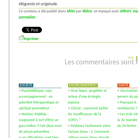
élégante et originale.
Ce contenu a été publié dans
Idées
par
Bidou
, et marqué avec
débats
,
esp
permalien
.
Imprimer
>> E
Les commentaires sont 
SOCIÉTÉ
ENVIRONNEMENT
SANTÉ
>
Psychédéliques avec
>
Arne Næss, prophète et
>
Vaccination 
accompagnement : un
acteur d’une écologie
pervers du pa
potentiel thérapeutique et
joyeuse
>
Pourquoi IL
spirituel prometteur
>
Climat : comment pallier
rembourser l
>
Neelam Makhija :
les insuffisances de la
>
Les trois i
soupçonné à tort d’être un
COP21 ?
la 2e Journée
guru indien, il fait deux mois
>
Réduisez facilement votre
du 24 février
de prison préventive
facture d’eau : 3. Comment
>
Les djihadistes sont bien
utiliser moins d’eau chaude