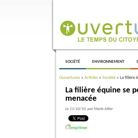
Menu principal
ALLER AU CONTENU PRINCIPAL
ALLER AU CONTENU SECONDAIRE
SOCIÉTÉ
ENVIRONNEMENT
Ouvertures
»
Articles
»
Société
»
La filière
La filière équine se 
menacée
Le 11/10/10
, par Marie Allier
Imprimer