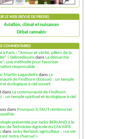
SUR LE WEB (REVUE DE PRESSE)
Aviation, climat et nuisances
Débat cannabis
RS COMMENTAIRES
i à Paris : "Amour et vérité, piliers de la
ité" | Débredinoire
dans
La démarche
le”, une méthode pour favoriser
rmation responsable
uc Martin-Lagardette
dans
La
auté de Findhorn (Ecosse) : un temple
el et écologique à ciel ouvert
t
dans
La communauté de Findhorn
) : un temple spirituel et écologique à ciel
uss
dans
Pourquoi IL FAUT rembourser
opathie
ologie présentée par Jacky BERLAND à la
ion de Technicien Agricole du CFA MFR
c
dans
Jacky Berland, agriculteur : «Le ver
e est notre charrue!»