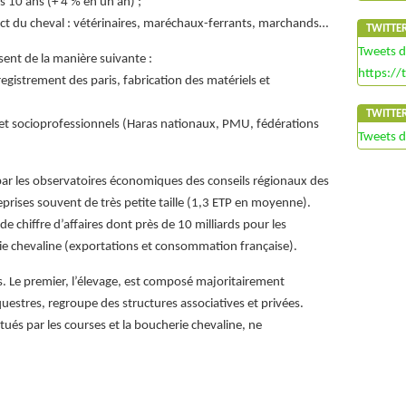
10 ans (+ 4 % en un an) ;
act du cheval : vétérinaires, maréchaux-ferrants, marchands…
TWITTE
Tweets 
sent de la manière suivante :
https://
egistrement des paris, fabrication des matériels et
TWITTE
 et socioprofessionnels (Haras nationaux, PMU, fédérations
Tweets 
par les observatoires économiques des conseils régionaux des
eprises souvent de très petite taille (1,3 ETP en moyenne).
de chiffre d’affaires dont près de 10 milliards pour les
rie chevaline (exportations et consommation française).
. Le premier, l’élevage, est composé majoritairement
uestres, regroupe des structures associatives et privées.
itués par les courses et la boucherie chevaline, ne