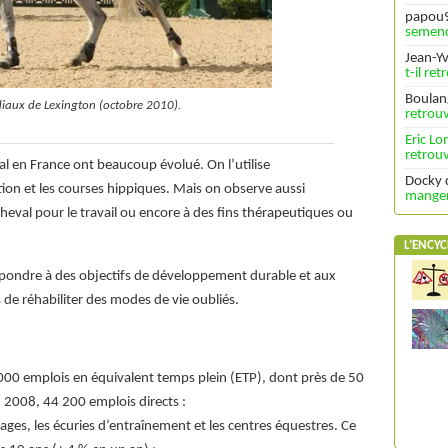
papou
semenc
Jean-Y
t-il re
Boulan
iaux de Lexington (octobre 2010).
retrouv
Eric L
retrouv
al en France ont beaucoup évolué. On l’utilise
Docky
ation et les courses hippiques. Mais on observe aussi
manger 
heval pour le travail ou encore à des fins thérapeutiques ou
L’ENCYC
répondre à des objectifs de développement durable et aux
 de réhabiliter des modes de vie oubliés.
 000 emplois en équivalent temps plein (ETP), dont près de 50
n 2008, 44 200 emplois directs :
ages, les écuries d’entraînement et les centres équestres. Ce