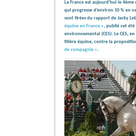
La France est aujourd’hui le 4ème
qui progresse d’environ 10 % en va
sont tirées du rapport de Jacky L
équine en France »
, publié cet été
environnemental (CES). Le CES, en 
filière équine, contre la propositi
de compagnie »
.