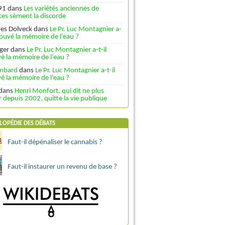
91
dans
Les variétés anciennes de
es sèment la discorde
ves Dolveck
dans
Le Pr. Luc Montagnier a-
trouvé la mémoire de l’eau ?
ger
dans
Le Pr. Luc Montagnier a-t-il
é la mémoire de l’eau ?
ombard
dans
Le Pr. Luc Montagnier a-t-il
é la mémoire de l’eau ?
dans
Henri Monfort, qui dit ne plus
depuis 2002, quitte la vie publique
LOPÉDIE DES DÉBATS
Faut-il dépénaliser le cannabis ?
Faut-il instaurer un revenu de base ?