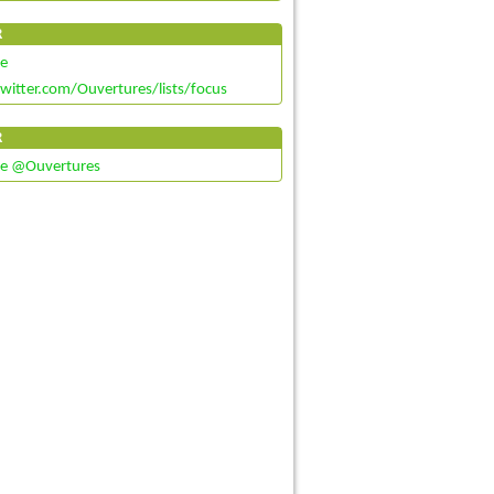
R
de
twitter.com/Ouvertures/lists/focus
R
de @Ouvertures