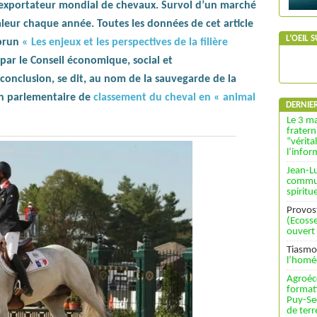
 exportateur mondial de chevaux. Survol d’un marché
leur chaque année. Toutes les données de cet article
L’OEIL 
ebrun
« Les enjeux et les perspectives de la filière
 par le Conseil économique, social et
conclusion, se dit, au nom de la sauvegarde de la
on parlementaire de
classement du cheval en « animal
DERNIE
Le 3 ma
fratern
“vérita
l’info
Jean-L
commun
spiritu
Provos
(Ecosse
ouvert
Tiasmo
l’homé
Agroéc
format
Puy-Se
de terr