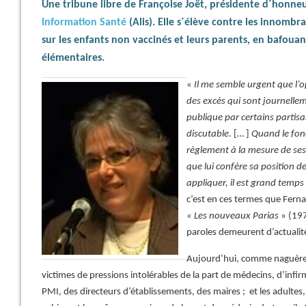
Une tribune libre de Françoise Joët, présidente d´honneu
Information Santé
(Alis). Elle s´élève contre les innombr
sur les enfants non vaccinés et leurs parents, en bafouan
élémentaires.
«
Il me semble urgent que l’
des excès qui sont journell
publique par certains partisa
discutable
. [… ]
Quand le fon
règlement à la mesure de ses 
que lui confère sa position de 
appliquer, il est grand temp
c’est en ces termes que Fern
« Les nouveaux Parias
» (197
paroles demeurent d’actualit
Aujourd’hui, comme naguère,
victimes de pressions intolérables de la part de médecins, d’infirm
PMI, des directeurs d’établissements, des maires ; et les adultes