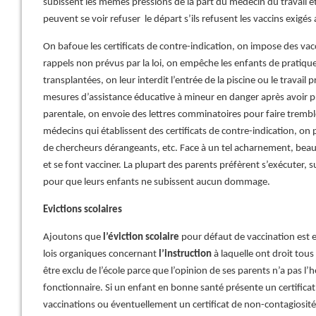
subissent les mêmes pressions de la part du médecin du travail e
peuvent se voir refuser le départ s’ils refusent les vaccins exig
On bafoue les certificats de contre-indication, on impose des vac
rappels non prévus par la loi, on empêche les enfants de pratiquer
transplantées, on leur interdit l’entrée de la piscine ou le travail 
mesures d’assistance éducative à mineur en danger après avoir pri
parentale, on envoie des lettres comminatoires pour faire tremble
médecins qui établissent des certificats de contre-indication, o
de chercheurs dérangeants, etc. Face à un tel acharnement, beauc
et se font vacciner. La plupart des parents préfèrent s’exécuter, sub
pour que leurs enfants ne subissent aucun dommage.
Evictions scolaires
Ajoutons que
l’éviction scolaire
pour défaut de vaccination est e
lois organiques concernant
l’instruction
à laquelle ont droit tous
être exclu de l’école parce que l’opinion de ses parents n’a pas l’he
fonctionnaire. Si un enfant en bonne santé présente un certificat
vaccinations ou éventuellement un certificat de non-contagiosit