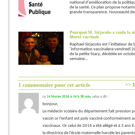
national d’amélioration de la politi
de la santé. Ce plan propose notamme
grande transparence. Nouveauté de ta
Pourquoi M. Sirjacobs a voulu la ma
liberté vaccinale
Raphael Sirjacobs est l´initiateur de 
´information vaccinalece vendredi 20 
de la petite Stacy, décédée en octob
semaine...
>> E
1 commentaire pour cet article
Le
14 février 2016 à 14 h 38 min
,
sylvy
a dit :
bonjour,
Le médecin scolaire du département fait pression p
vaccin or l’enfant est poly vacciné conformément a
vaccinaux. Or celui de 2016 a été allégé et à 3 ans i
la directrice de l’école maternelle harcèle les parent