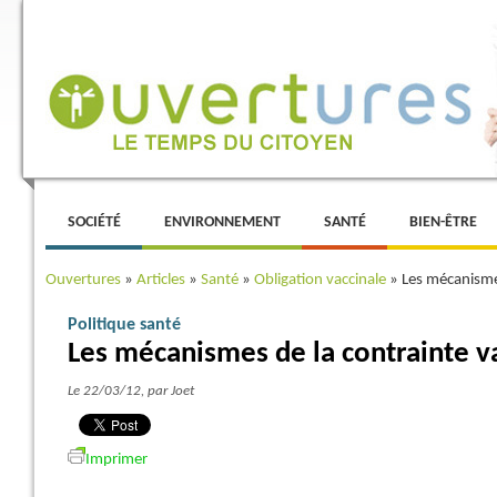
Menu principal
ALLER AU CONTENU PRINCIPAL
ALLER AU CONTENU SECONDAIRE
SOCIÉTÉ
ENVIRONNEMENT
SANTÉ
BIEN-ÊTRE
Ouvertures
»
Articles
»
Santé
»
Obligation vaccinale
»
Les mécanismes
Politique santé
Les mécanismes de la contrainte v
Le 22/03/12
, par Joet
Imprimer