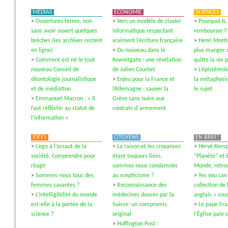
MÉDIAS
ECONOMIE
SCIENCES
>
Ouvertures ferme, non
>
Vers un modèle de clavier
>
Pourquoi IL
sans avoir ouvert quelques
informatique respectant
rembourser l
brèches (les archives restent
vraiment l’écriture française
>
Henri Monfo
en ligne)
>
Du nouveau dans le
plus manger 
>
Comment est né le tout
Koweïtgate : une révélation
quitte la vie 
nouveau Conseil de
de Julien Courbet
>
L’épistémol
déontologie journalistique
>
Enjeu pour la France et
la métaphysi
et de médiation
l’Allemagne : sauver la
le sujet
>
Emmanuel Macron : « Il
Grèce sans nuire aux
faut réfléchir au statut de
contrats d´armement
l’information »
IDÉES
CITOYENS
EN BREF!
>
L’ego à l’assaut de la
>
La raison et les croyances
>
Hervé Kempf
société. Comprendre pour
étant toujours liées,
“Planète” et é
réagir
sommes-nous condamnés
Monde, retrou
>
Sommes-nous tous des
au scepticisme ?
>
Yes you can
femmes savantes ?
>
Reconnaissance des
collection de 
>
L’intelligibilité du monde
médecines douces par la
anglais « sous
est-elle à la portée de la
Suisse: un compromis
>
Le pape Fra
science ?
original
l’Église paie 
>
Huffington Post :