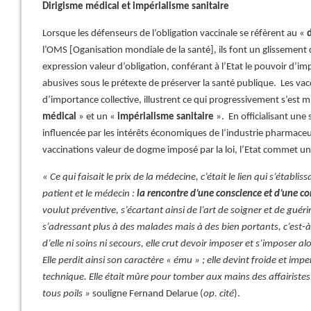
Dirigisme médical et impérialisme sanitaire
Lorsque les défenseurs de l’obligation vaccinale se réfèrent au «
d
l’OMS [Oganisation mondiale de la santé], ils font un glissement
expression valeur d’obligation, conférant à l’Etat le pouvoir d’i
abusives sous le prétexte de préserver la santé publique. Les v
d’importance collective, illustrent ce qui progressivement s’est mi
médical
» et un «
impérialisme sanitaire
». En officialisant une
influencée par les intérêts économiques de l’industrie pharmace
vaccinations valeur de dogme imposé par la loi, l’Etat commet un
« Ce qui faisait le prix de la médecine, c’était le lien qui s’éta
patient et le médecin :
la rencontre d’une conscience et d’une c
voulut préventive, s’écartant ainsi de l’art de soigner et de guérir
s’adressant plus à des malades mais à des bien portants, c’est-à
d’elle ni soins ni secours, elle crut devoir imposer et s’imposer 
Elle perdit ainsi son caractère « ému » ; elle devint froide et imp
technique. Elle était mûre pour tomber aux mains des affairiste
tous poils »
souligne Fernand Delarue (
op. cité
).