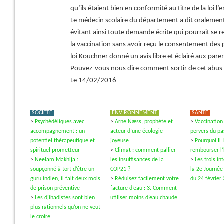
qu’ils étaient bien en conformité au titre de la loi l’
Le médecin scolaire du département a dit oralement à
évitant ainsi toute demande écrite qui pourrait se re
la vaccination sans avoir reçu le consentement des pa
loi Kouchner donné un avis libre et éclairé aux pare
Pouvez-vous nous dire comment sortir de cet abus 
Le 14/02/2016
SOCIÉTÉ
ENVIRONNEMENT
SANTÉ
>
Psychédéliques avec
>
Arne Næss, prophète et
>
Vaccination 
accompagnement : un
acteur d’une écologie
pervers du pa
potentiel thérapeutique et
joyeuse
>
Pourquoi IL
spirituel prometteur
>
Climat : comment pallier
rembourser l
>
Neelam Makhija :
les insuffisances de la
>
Les trois i
soupçonné à tort d’être un
COP21 ?
la 2e Journée
guru indien, il fait deux mois
>
Réduisez facilement votre
du 24 février
de prison préventive
facture d’eau : 3. Comment
>
Les djihadistes sont bien
utiliser moins d’eau chaude
plus rationnels qu’on ne veut
le croire