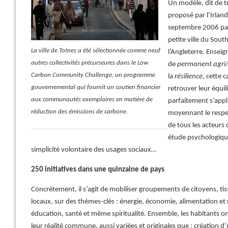
Un modèle, dit de tr
proposé par l’Irlan
septembre 2006 par
petite ville du Sout
La ville de Totnes a été sélectionnée comme neuf
l’Angleterre. Ensei
autres collectivités précurseures dans le Low
de
permanent agri/
Carbon Community Challenge, un programme
la
résilience
, cette 
gouvernemental qui fournit un soutien financier
retrouver leur équi
aux communautés exemplaires en matière de
parfaitement s’appli
réduction des émissions de carbone.
moyennant le respec
de tous les acteurs 
étude psychologiqu
simplicité volontaire des usages sociaux…
250 initiatives dans une quinzaine de pays
Concrètement, il s’agit de mobiliser groupements de citoyens, tiss
locaux, sur des thèmes-clés : énergie, économie, alimentation et
éducation, santé et même spiritualité. Ensemble, les habitants o
leur réalité commune, aussi variées et originales que : création d