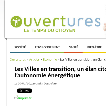
Menu principal
ALLER AU CONTENU PRINCIPAL
ALLER AU CONTENU SECONDAIRE
SOCIÉTÉ
ENVIRONNEMENT
SANTÉ
BIEN-ÊTRE
Ouvertures
»
Articles
»
Économie
»
Les Villes en transition, un élan
Les Villes en transition, un élan ci
l’autonomie énergétique
Le 20/01/10
, par Jacky Degueldre
Imprimer