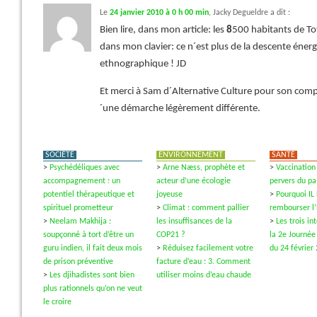
Le
24 janvier 2010 à 0 h 00 min
,
Jacky Degueldre
a dit :
Bien lire, dans mon article: les
8
500 habitants de Tot
dans mon clavier: ce n´est plus de la descente énerg
ethnographique ! JD
Et merci à Sam d´Alternative Culture pour son comp
´une démarche légèrement différente.
SOCIÉTÉ
ENVIRONNEMENT
SANTÉ
>
Psychédéliques avec
>
Arne Næss, prophète et
>
Vaccination 
accompagnement : un
acteur d’une écologie
pervers du pa
potentiel thérapeutique et
joyeuse
>
Pourquoi IL
spirituel prometteur
>
Climat : comment pallier
rembourser l
>
Neelam Makhija :
les insuffisances de la
>
Les trois i
soupçonné à tort d’être un
COP21 ?
la 2e Journée
guru indien, il fait deux mois
>
Réduisez facilement votre
du 24 février
de prison préventive
facture d’eau : 3. Comment
>
Les djihadistes sont bien
utiliser moins d’eau chaude
plus rationnels qu’on ne veut
le croire