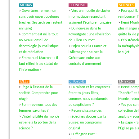
MÉDIAS
ECONOMIE
SCIENCES
>
Ouvertures ferme, non
>
Vers un modèle de clavier
>
Pourquoi IL
sans avoir ouvert quelques
informatique respectant
rembourser l
brèches (les archives restent
vraiment l’écriture française
>
Henri Monfo
en ligne)
>
Du nouveau dans le
plus manger 
>
Comment est né le tout
Koweïtgate : une révélation
quitte la vie 
nouveau Conseil de
de Julien Courbet
>
L’épistémol
déontologie journalistique
>
Enjeu pour la France et
la métaphysi
et de médiation
l’Allemagne : sauver la
le sujet
>
Emmanuel Macron : « Il
Grèce sans nuire aux
faut réfléchir au statut de
contrats d´armement
l’information »
IDÉES
CITOYENS
EN BREF!
>
L’ego à l’assaut de la
>
La raison et les croyances
>
Hervé Kempf
société. Comprendre pour
étant toujours liées,
“Planète” et é
réagir
sommes-nous condamnés
Monde, retrou
>
Sommes-nous tous des
au scepticisme ?
>
Yes you can
femmes savantes ?
>
Reconnaissance des
collection de 
>
L’intelligibilité du monde
médecines douces par la
anglais « sous
est-elle à la portée de la
Suisse: un compromis
>
Le pape Fra
science ?
original
l’Église paie 
>
Huffington Post :