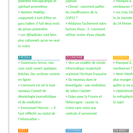
potentiel thérapeutique et
joyeuse
>
Pourquoi IL
spirituel prometteur
>
Climat : comment pallier
rembourser l
>
Neelam Makhija :
les insuffisances de la
>
Les trois i
soupçonné à tort d’être un
COP21 ?
la 2e Journée
guru indien, il fait deux mois
>
Réduisez facilement votre
du 24 février
de prison préventive
facture d’eau : 3. Comment
>
Les djihadistes sont bien
utiliser moins d’eau chaude
plus rationnels qu’on ne veut
le croire
MÉDIAS
ECONOMIE
SCIENCES
>
Ouvertures ferme, non
>
Vers un modèle de clavier
>
Pourquoi IL
sans avoir ouvert quelques
informatique respectant
rembourser l
brèches (les archives restent
vraiment l’écriture française
>
Henri Monfo
en ligne)
>
Du nouveau dans le
plus manger 
>
Comment est né le tout
Koweïtgate : une révélation
quitte la vie 
nouveau Conseil de
de Julien Courbet
>
L’épistémol
déontologie journalistique
>
Enjeu pour la France et
la métaphysi
et de médiation
l’Allemagne : sauver la
le sujet
>
Emmanuel Macron : « Il
Grèce sans nuire aux
faut réfléchir au statut de
contrats d´armement
l’information »
IDÉES
CITOYENS
EN BREF!