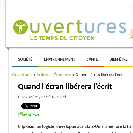
Menu principal
ALLER AU CONTENU PRINCIPAL
ALLER AU CONTENU SECONDAIRE
SOCIÉTÉ
ENVIRONNEMENT
SANTÉ
BIEN-ÊTRE
Ouvertures
»
Articles
»
Économie
»
Quand l’écran libérera l’écrit
Quand l’écran libérera l’écrit
Le 02/02/09
, par Eric Lombard
Imprimer
ClipRead, un logiciel développé aux Etats-Unis, améliore la lisib