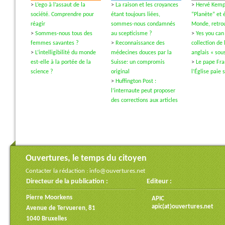
>
L’ego à l’assaut de la
>
La raison et les croyances
>
Hervé Kempf
société. Comprendre pour
étant toujours liées,
“Planète” et é
réagir
sommes-nous condamnés
Monde, retrou
>
Sommes-nous tous des
au scepticisme ?
>
Yes you can
femmes savantes ?
>
Reconnaissance des
collection de 
>
L’intelligibilité du monde
médecines douces par la
anglais « sous
est-elle à la portée de la
Suisse: un compromis
>
Le pape Fra
science ?
original
l’Église paie 
>
Huffington Post :
l’internaute peut proposer
des corrections aux articles
Ouvertures, le temps du citoyen
Contacter la rédaction :
info@ouvertures.net
Directeur de la publication :
Editeur :
Pierre Moorkens
APIC
apic(at)ouvertures.net
Avenue de Tervueren, 81
1040 Bruxelles