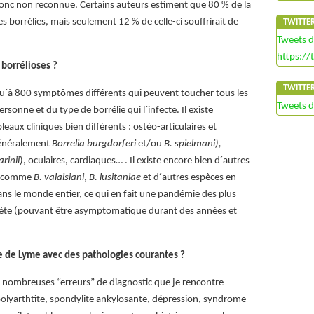
onc non reconnue. Certains auteurs estiment que 80 % de la
s borrélies, mais seulement 12 % de celle-ci souffrirait de
TWITTE
Tweets 
https://
 borrélioses ?
TWITTE
squ´à 800 symptômes différents qui peuvent toucher tous les
Tweets 
sonne et du type de borrélie qui l´infecte. Il existe
eaux cliniques bien différents : ostéo-articulaires et
généralement
Borrelia burgdorferi
et/ou
B. spielmani),
arinii
), oculaires, cardiaques… . Il existe encore bien d´autres
e, comme
B. valaisiani
,
B. lusitaniae
et d´autres espèces en
dans le monde entier, ce qui en fait une pandémie des plus
crète (pouvant être asymptomatique durant des années et
 de Lyme avec des pathologies courantes ?
e nombreuses “erreurs” de diagnostic que je rencontre
polyarthtite, spondylite ankylosante, dépression, syndrome