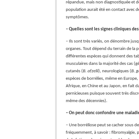
répandue, mais non diagnostiquée et d
population aurait été en contact avec de
symptômes.
– Quelles sont les signes cliniques des
– Ils sont très variés, on dénombre ju
organes. Tout dépend du terrain de la per
différentes espèces qui donnent des tabl
musculaires dans la majorité des cas (
cutanés (
B. afzelii
), neurologiques (
B. g
espèces de borrélies, même en Europ
Afrique, en Chine et au Japon, en fait 
pernicieuses puisque souvent très dis
même des décennies).
– On peut donc confondre une maladie
– Une borréliose peut se cacher sous d
fréquemment, à savoir : fibromyalgie, 