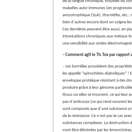
de la fatigue chronique, troubles du s
maladies auto-immunes (en progression) 
amyotrophique (SLA), thyroïdite, etc.
bien d´autres encore dont on soigne les
Ces dernières peuvent être aussi, en plu
intoxications chroniques aux métaux lo
une sensibilité aux ondes électromagnét
– Comment agit le Tic Tox par rapport 
– Les borrélies possèdent des propriétés
les appelle “spirochètes diaboliques” ! 
enveloppe protéique résistant à des dos
produire grâce à leur génome particuli
tissus où elles se trouvent, ce qui leur
pas d´anticorps (ce qui rend souvent le
sont composés que d´une substance uniq
de la résistance. Ce n´est pas le cas ave
substances complexes. La destruction de
vont être éliminées par les émonctoir