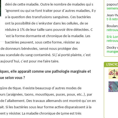
déni de cette maladie. Outre le nombre de malades qui s
papou
semenc
´ignorent ou qui se font traiter pour d´autres maladies, il y
Jean-Y
a la question des transfusions sanguines. Ces bactéries
t-il re
ont la possibilité de s´enkyster dans les cellules, de se
Boulan
réduire à 1% de leur taille sans pouvoir être détectées. C
retrouv
´est la forme dormante et chronique de la maladie. Les
Eric L
retrouv
bactéries peuvent, sous cette forme, résister au
Docky
g de donneurs bénévoles, sensé nous protéger des
manger 
au scandale du sang contaminé. Si j´ai porté plainte, c´est
é aujourd´hui, c´est pour me faire taire.
L’ENCYC
tiques, elle apparaît comme une pathologie marginale et
due selon vous ?
iqûre de tique. Il existe beaucoup d´autres modes de
eurs (araignées, taons, moustiques, puces, poux, etc..), par
rs de l´allaitement. Des travaux allemands ont montré qu´on en
ait. Si les bactéries sous leur forme active disparaissent à la
ent y résister. La maladie chronique de Lyme est très