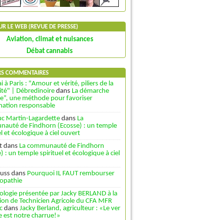
SUR LE WEB (REVUE DE PRESSE)
Aviation, climat et nuisances
Débat cannabis
RS COMMENTAIRES
i à Paris : "Amour et vérité, piliers de la
ité" | Débredinoire
dans
La démarche
le”, une méthode pour favoriser
rmation responsable
uc Martin-Lagardette
dans
La
auté de Findhorn (Ecosse) : un temple
el et écologique à ciel ouvert
t
dans
La communauté de Findhorn
) : un temple spirituel et écologique à ciel
uss
dans
Pourquoi IL FAUT rembourser
opathie
ologie présentée par Jacky BERLAND à la
ion de Technicien Agricole du CFA MFR
c
dans
Jacky Berland, agriculteur : «Le ver
e est notre charrue!»