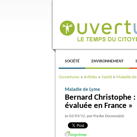
Menu principal
ALLER AU CONTENU PRINCIPAL
ALLER AU CONTENU SECONDAIRE
SOCIÉTÉ
ENVIRONNEMENT
Ouvertures
»
Articles
»
Santé
»
Maladie de
Maladie de Lyme
Bernard Christophe :
évaluée en France »
Le 02/03/12
, par Pryska Ducoeurjoly
Imprimer