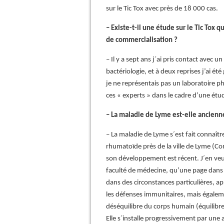
sur le Tic Tox avec près de 18 000 cas.
– Existe-t-il une étude sur le Tic Tox
de commercialisation ?
– Il y a sept ans j´ai pris contact avec
bactériologie, et à deux reprises j’ai ét
je ne représentais pas un laboratoire 
ces « experts » dans le cadre d’une ét
– La maladie de Lyme est-elle ancienn
– La maladie de Lyme s´est fait connaîtr
rhumatoïde près de la ville de Lyme (Co
son développement est récent. J´en veu
faculté de médecine, qu’une page dans 
dans des circonstances particulières, a
les défenses immunitaires, mais égalemen
déséquilibre du corps humain (équilibre 
Elle s´installe progressivement par une a