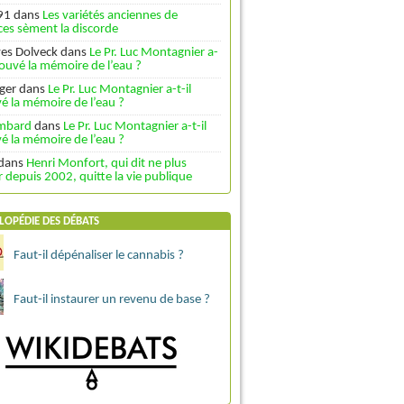
91
dans
Les variétés anciennes de
es sèment la discorde
ves Dolveck
dans
Le Pr. Luc Montagnier a-
trouvé la mémoire de l’eau ?
ger
dans
Le Pr. Luc Montagnier a-t-il
é la mémoire de l’eau ?
ombard
dans
Le Pr. Luc Montagnier a-t-il
é la mémoire de l’eau ?
dans
Henri Monfort, qui dit ne plus
depuis 2002, quitte la vie publique
LOPÉDIE DES DÉBATS
Faut-il dépénaliser le cannabis ?
Faut-il instaurer un revenu de base ?