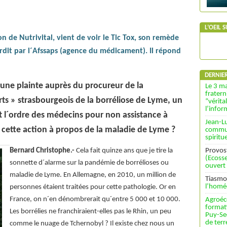
L’OEIL 
 de Nutrivital, vient de voir le Tic Tox, son remède
erdit par l´Afssaps (agence du médicament). Il répond
DERNIE
une plainte auprès du procureur de la
Le 3 ma
fratern
ts » strasbourgeois de la borréliose de Lyme, un
“vérita
l’info
et l´ordre des médecins pour non assistance à
Jean-L
cette action à propos de la maladie de Lyme ?
commun
spiritu
Bernard Christophe.-
Cela fait quinze ans que je tire la
Provos
(Ecosse
sonnette d´alarme sur la pandémie de borrélioses ou
ouvert
maladie de Lyme. En Allemagne, en 2010, un million de
Tiasmo
l’homé
personnes étaient traitées pour cette pathologie. Or en
France, on n´en dénombrerait qu´entre 5 000 et 10 000.
Agroéc
format
Les borrélies ne franchiraient-elles pas le Rhin, un peu
Puy-Se
de terr
comme le nuage de Tchernobyl ? Il existe chez nous un