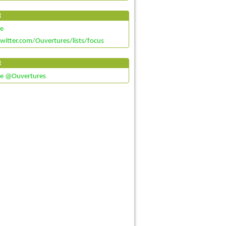
R
de
twitter.com/Ouvertures/lists/focus
R
de @Ouvertures