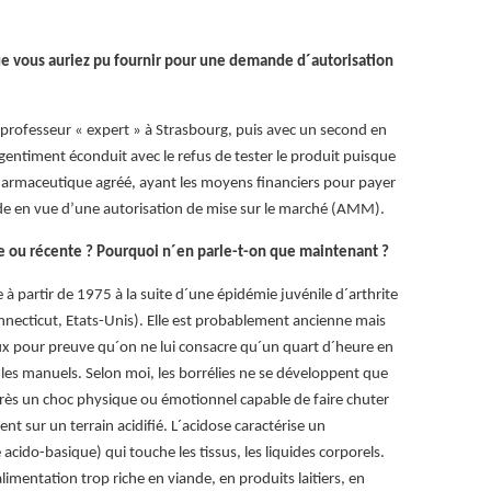
 que vous auriez pu fournir pour une demande d´autorisation
 un professeur « expert » à Strasbourg, puis avec un second en
é gentiment éconduit avec le refus de tester le produit puisque
pharmaceutique agréé, ayant les moyens financiers pour payer
ude en vue d’une autorisation de mise sur le marché (AMM).
e ou récente ? Pourquoi n´en parle-t-on que maintenant ?
e à partir de 1975 à la suite d´une épidémie juvénile d´arthrite
nnecticut, Etats-Unis). Elle est probablement ancienne mais
x pour preuve qu´on ne lui consacre qu´un quart d´heure en
les manuels. Selon moi, les borrélies ne se développent que
près un choc physique ou émotionnel capable de faire chuter
t sur un terrain acidifié. L´acidose caractérise un
acido-basique) qui touche les tissus, les liquides corporels.
limentation trop riche en viande, en produits laitiers, en