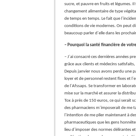
sucre, et pauvre en fruits et légumes. I
changement alimentaire de type végéta
de temps en temps. Le fait que l´inciden
conditions de vie modernes. On peut dir
beaucoup parler d´elle dans les procha
– Pourquoi la santé financière de votre
– J´ai consacré ces dernières années pre
grâce aux clients et médecins satisfaits,
Depuis janvier nous avons perdu une par
loyer et de personnel restent fixes et l
de l´Afssaps. Se transformer en labora
mise sur la marché et assurer la distrib
Tox à près de 150 euros, ce qui serait s
des pharmaciens m´imposerait de me taire
l´intention de me plier maintenant à des
pharmaceutiques que les gens honnêtes 
lieu d´imposer des normes délirantes et