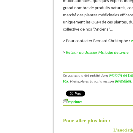
multinationales, quelques experts indép
grand nombre de produits naturels, conn
marché des plantes médicinales efficaces
uniquement les OGM de ces plantes, du
collective de nos “Anciens”…
> Pour contacter Bernard Christophe :
w
>
Retour au dossier Maladie de Lyme
Ce contenu a été publié dans
Maladie de Ly
tox
. Mettez-le en favori avec son
permalien
.
Imprimer
Pour aller plus loin :
L’associat