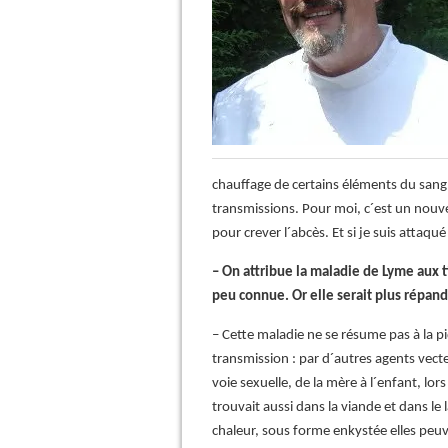
chauffage de certains éléments du san
transmissions. Pour moi, c´est un nouve
pour crever l´abcès. Et si je suis attaqu
– On attribue la maladie de Lyme aux 
peu connue. Or elle serait plus répan
– Cette maladie ne se résume pas à la p
transmission : par d´autres agents vect
voie sexuelle, de la mère à l´enfant, lo
trouvait aussi dans la viande et dans le l
chaleur, sous forme enkystée elles peuv