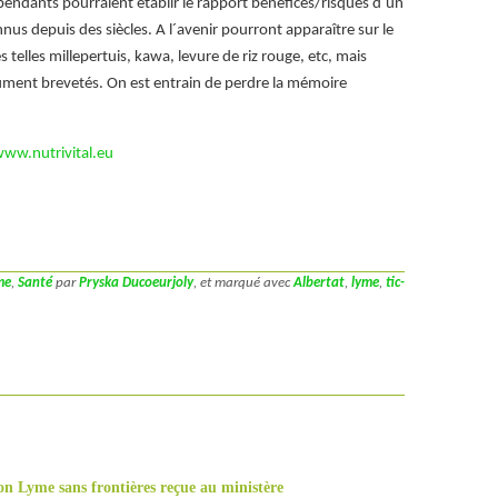
endants pourraient établir le rapport bénéfices/risques d´un
us depuis des siècles. A l´avenir pourront apparaître sur le
 telles millepertuis, kawa, levure de riz rouge, etc, mais
ment brevetés. On est entrain de perdre la mémoire
ww.nutrivital.eu
me
,
Santé
par
Pryska Ducoeurjoly
, et marqué avec
Albertat
,
lyme
,
tic-
ion Lyme sans frontières reçue au ministère