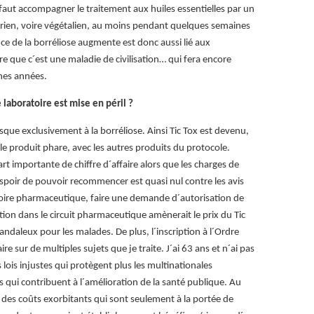
l faut accompagner le traitement aux huiles essentielles par un
rien, voire végétalien, au moins pendant quelques semaines
ce de la borréliose augmente est donc aussi lié aux
e que c´est une maladie de civilisation… qui fera encore
ines années.
 laboratoire est mise en péril ?
sque exclusivement à la borréliose. Ainsi Tic Tox est devenu,
 le produit phare, avec les autres produits du protocole.
t importante de chiffre d´affaire alors que les charges de
´espoir de pouvoir recommencer est quasi nul contre les avis
toire pharmaceutique, faire une demande d´autorisation de
ution dans le circuit pharmaceutique amènerait le prix du Tic
candaleux pour les malades. De plus, l´inscription à l´Ordre
 sur de multiples sujets que je traite. J´ai 63 ans et n´ai pas
 lois injustes qui protègent plus les multinationales
qui contribuent à l´amélioration de la santé publique. Au
 des coûts exorbitants qui sont seulement à la portée de