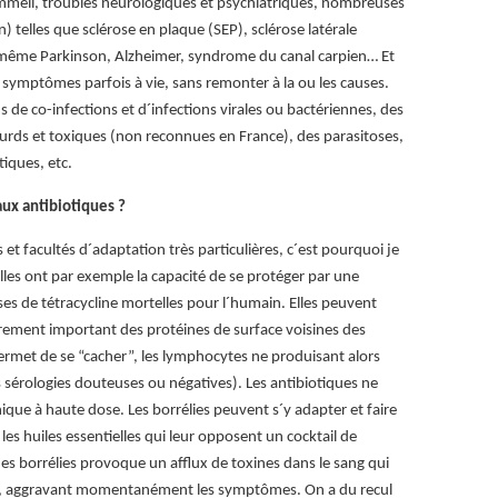
ommeil, troubles neurologiques et psychiatriques, nombreuses
telles que sclérose en plaque (SEP), sclérose latérale
, même Parkinson, Alzheimer, syndrome du canal carpien… Et
 symptômes parfois à vie, sans remonter à la ou les causes.
s de co-infections et d´infections virales ou bactériennes, des
urds et toxiques (non reconnues en France), des parasitoses,
iques, etc.
aux antibiotiques ?
 et facultés d´adaptation très particulières, c´est pourquoi je
Elles ont par exemple la capacité de se protéger par une
es de tétracycline mortelles pour l´humain. Elles peuvent
èrement important des protéines de surface voisines des
 permet de se “cacher”, les lymphocytes ne produisant alors
s sérologies douteuses ou négatives). Les antibiotiques ne
ue à haute dose. Les borrélies peuvent s´y adapter et faire
c les huiles essentielles qui leur opposent un cocktail de
s borrélies provoque un afflux de toxines dans le sang qui
es, aggravant momentanément les symptômes. On a du recul