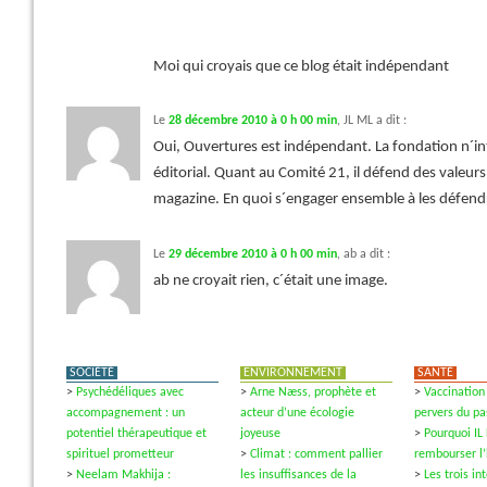
Moi qui croyais que ce blog était indépendant
Le
28 décembre 2010 à 0 h 00 min
,
JL ML
a dit :
Oui, Ouvertures est indépendant. La fondation n´in
éditorial. Quant au Comité 21, il défend des valeurs,
magazine. En quoi s´engager ensemble à les défend
Le
29 décembre 2010 à 0 h 00 min
,
ab
a dit :
ab ne croyait rien, c´était une image.
SOCIÉTÉ
ENVIRONNEMENT
SANTÉ
>
Psychédéliques avec
>
Arne Næss, prophète et
>
Vaccination 
accompagnement : un
acteur d’une écologie
pervers du pa
potentiel thérapeutique et
joyeuse
>
Pourquoi IL
spirituel prometteur
>
Climat : comment pallier
rembourser l
>
Neelam Makhija :
les insuffisances de la
>
Les trois i