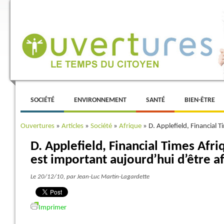
Menu principal
ALLER AU CONTENU PRINCIPAL
ALLER AU CONTENU SECONDAIRE
SOCIÉTÉ
ENVIRONNEMENT
SANTÉ
BIEN-ÊTRE
Ouvertures
»
Articles
»
Société
»
Afrique
»
D. Applefield, Financial T
D. Applefield, Financial Times Afri
est important aujourd’hui d’être af
Le 20/12/10
, par Jean-Luc Martin-Lagardette
Imprimer