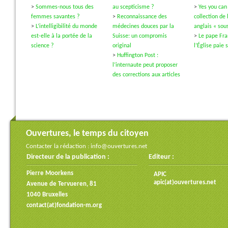
>
Sommes-nous tous des
au scepticisme ?
>
Yes you can
femmes savantes ?
>
Reconnaissance des
collection de 
>
L’intelligibilité du monde
médecines douces par la
anglais « sous
est-elle à la portée de la
Suisse: un compromis
>
Le pape Fra
science ?
original
l’Église paie 
>
Huffington Post :
l’internaute peut proposer
des corrections aux articles
Ouvertures, le temps du citoyen
Contacter la rédaction :
info@ouvertures.net
Directeur de la publication :
Editeur :
Pierre Moorkens
APIC
apic(at)ouvertures.net
Avenue de Tervueren, 81
1040 Bruxelles
contact(at)fondation-m.org