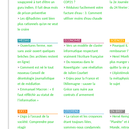
soupçonné à tort d’être un
COP21 ?
la 2e Journée
guru indien, il fait deux mois
>
Réduisez facilement votre
du 24 février
de prison préventive
facture d’eau : 3. Comment
>
Les djihadistes sont bien
utiliser moins d’eau chaude
plus rationnels qu’on ne veut
le croire
MÉDIAS
ECONOMIE
SCIENCES
>
Ouvertures ferme, non
>
Vers un modèle de clavier
>
Pourquoi IL
sans avoir ouvert quelques
informatique respectant
rembourser l
brèches (les archives restent
vraiment l’écriture française
>
Henri Monfo
en ligne)
>
Du nouveau dans le
plus manger 
>
Comment est né le tout
Koweïtgate : une révélation
quitte la vie 
nouveau Conseil de
de Julien Courbet
>
L’épistémol
déontologie journalistique
>
Enjeu pour la France et
la métaphysi
et de médiation
l’Allemagne : sauver la
le sujet
>
Emmanuel Macron : « Il
Grèce sans nuire aux
faut réfléchir au statut de
contrats d´armement
l’information »
IDÉES
CITOYENS
EN BREF!
>
L’ego à l’assaut de la
>
La raison et les croyances
>
Hervé Kempf
société. Comprendre pour
étant toujours liées,
“Planète” et é
réagir
sommes-nous condamnés
Monde, retrou