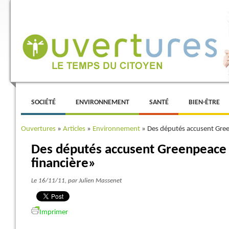
Menu principal
ALLER AU CONTENU PRINCIPAL
ALLER AU CONTENU SECONDAIRE
SOCIÉTÉ
ENVIRONNEMENT
SANTÉ
BIEN-ÊTRE
Ouvertures
»
Articles
»
Environnement
»
Des députés accusent Gree
Des députés accusent Greenpeace 
financière»
Le 16/11/11
, par Julien Massenet
Imprimer