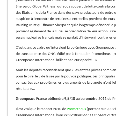
journalistes ont mis en lumière le rôle de paravent de certaines 
Sherpa ou Global Witness, qui sous couvert de lutte contre la cor
des États amis de la France dans des pays producteurs de pétrole
suspicion à l’encontre de certaines d’entre elles provient de leu
Rausing Trust qui finance Sherpa et qui a longtemps dénoncé la p
provient également de la curieuse orientation de leur action : Gr
essais nucléaires français mais se gardait d’intervenir contre les e
C’est dans ce cadre qu’intervient la polémique avec Greenpeace :
de transparence des ONG, édité par la fondation Prometheus, [
Greenpeace International brillent par leur opacité… »
Mais les députés reconnaissent que « les entités privées comble
pour le pire, le vide laissé par le pouvoir politique. Les principale
consacrées aux problèmes les plus urgents de la planète n’ont [
résultats »…
Greenpeace France obtiendra 9,5/10 au baromètre 2011 de 
Il est vrai que le rapport 2010 de
Prometheus
(portant sur 2009) 
Greenpeace International (
voir explications dans l´encadré ci-de