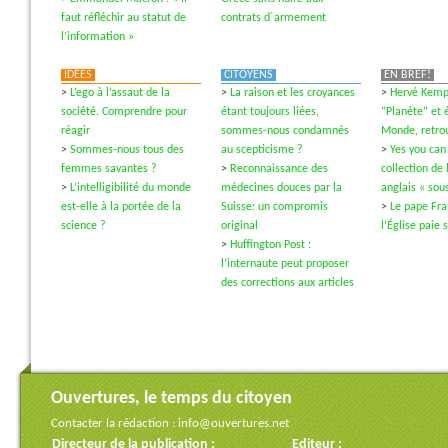
faut réfléchir au statut de
contrats d´armement
l’information »
IDÉES
CITOYENS
EN BREF!
>
L’ego à l’assaut de la
>
La raison et les croyances
>
Hervé Kempf
société. Comprendre pour
étant toujours liées,
“Planète” et é
réagir
sommes-nous condamnés
Monde, retrou
>
Sommes-nous tous des
au scepticisme ?
>
Yes you can
femmes savantes ?
>
Reconnaissance des
collection de 
>
L’intelligibilité du monde
médecines douces par la
anglais « sous
est-elle à la portée de la
Suisse: un compromis
>
Le pape Fra
science ?
original
l’Église paie 
>
Huffington Post :
l’internaute peut proposer
des corrections aux articles
Ouvertures, le temps du citoyen
Contacter la rédaction :
info@ouvertures.net
Directeur de la publication :
Editeur :