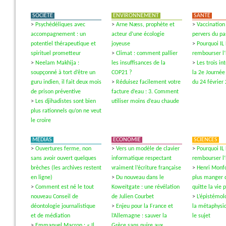
SOCIÉTÉ
ENVIRONNEMENT
SANTÉ
>
Psychédéliques avec
>
Arne Næss, prophète et
>
Vaccination 
accompagnement : un
acteur d’une écologie
pervers du pa
potentiel thérapeutique et
joyeuse
>
Pourquoi IL
spirituel prometteur
>
Climat : comment pallier
rembourser l
>
Neelam Makhija :
les insuffisances de la
>
Les trois i
soupçonné à tort d’être un
COP21 ?
la 2e Journée
guru indien, il fait deux mois
>
Réduisez facilement votre
du 24 février
de prison préventive
facture d’eau : 3. Comment
>
Les djihadistes sont bien
utiliser moins d’eau chaude
plus rationnels qu’on ne veut
le croire
MÉDIAS
ECONOMIE
SCIENCES
>
Ouvertures ferme, non
>
Vers un modèle de clavier
>
Pourquoi IL
sans avoir ouvert quelques
informatique respectant
rembourser l
brèches (les archives restent
vraiment l’écriture française
>
Henri Monfo
en ligne)
>
Du nouveau dans le
plus manger 
>
Comment est né le tout
Koweïtgate : une révélation
quitte la vie 
nouveau Conseil de
de Julien Courbet
>
L’épistémol
déontologie journalistique
>
Enjeu pour la France et
la métaphysi
et de médiation
l’Allemagne : sauver la
le sujet
>
Emmanuel Macron : « Il
Grèce sans nuire aux