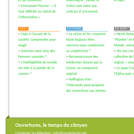
et de médiation
l’Allemagne : sauver la
le sujet
>
Emmanuel Macron : « Il
Grèce sans nuire aux
faut réfléchir au statut de
contrats d´armement
l’information »
IDÉES
CITOYENS
EN BREF!
>
L’ego à l’assaut de la
>
La raison et les croyances
>
Hervé Kempf
société. Comprendre pour
étant toujours liées,
“Planète” et é
réagir
sommes-nous condamnés
Monde, retrou
>
Sommes-nous tous des
au scepticisme ?
>
Yes you can
femmes savantes ?
>
Reconnaissance des
collection de 
>
L’intelligibilité du monde
médecines douces par la
anglais « sous
est-elle à la portée de la
Suisse: un compromis
>
Le pape Fra
science ?
original
l’Église paie 
>
Huffington Post :
l’internaute peut proposer
des corrections aux articles
Ouvertures, le temps du citoyen
Contacter la rédaction :
info@ouvertures.net