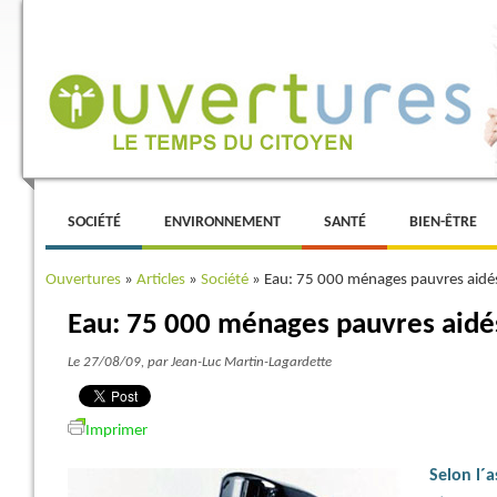
Menu principal
ALLER AU CONTENU PRINCIPAL
ALLER AU CONTENU SECONDAIRE
SOCIÉTÉ
ENVIRONNEMENT
SANTÉ
BIEN-ÊTRE
Ouvertures
»
Articles
»
Société
»
Eau: 75 000 ménages pauvres aidé
Eau: 75 000 ménages pauvres aidé
Le 27/08/09
, par Jean-Luc Martin-Lagardette
Imprimer
Selon l´a