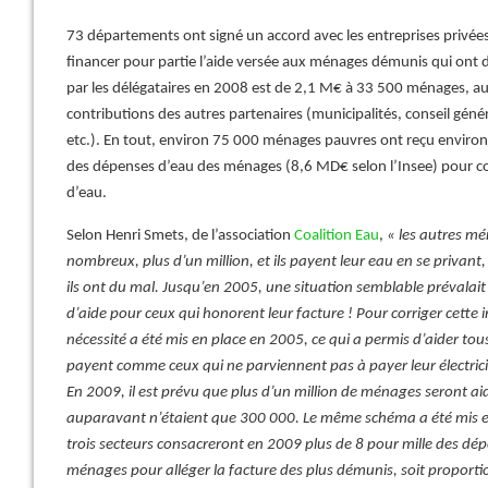
73 départements ont signé un accord avec les entreprises privées
financer pour partie l’aide versée aux ménages démunis qui ont 
par les délégataires en 2008 est de 2,1 M€ à 33 500 ménages, auqu
contributions des autres partenaires (municipalités, conseil généra
etc.). En tout, environ 75 000 ménages pauvres ont reçu environ
des dépenses d’eau des ménages (8,6 MD€ selon l’Insee) pour co
d’eau.
Selon Henri Smets, de l’association
Coalition Eau
,
« les autres m
nombreux, plus d’un million, et ils payent leur eau en se privant,
ils ont du mal. Jusqu’en 2005, une situation semblable prévalait da
d’aide pour ceux qui honorent leur facture ! Pour corriger cette i
nécessité a été mis en place en 2005, ce qui a permis d’aider tou
payent comme ceux qui ne parviennent pas à payer leur électrici
En 2009, il est prévu que plus d’un million de ménages seront a
auparavant n’étaient que 300 000. Le même schéma a été mis en p
trois secteurs consacreront en 2009 plus de 8 pour mille des dé
ménages pour alléger la facture des plus démunis, soit proporti