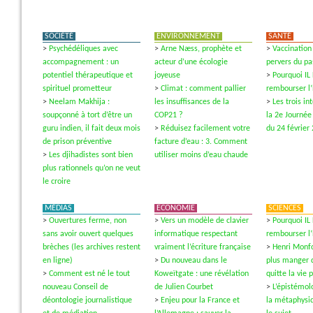
SOCIÉTÉ
ENVIRONNEMENT
SANTÉ
>
Psychédéliques avec
>
Arne Næss, prophète et
>
Vaccination 
accompagnement : un
acteur d’une écologie
pervers du pa
potentiel thérapeutique et
joyeuse
>
Pourquoi IL
spirituel prometteur
>
Climat : comment pallier
rembourser l
>
Neelam Makhija :
les insuffisances de la
>
Les trois i
soupçonné à tort d’être un
COP21 ?
la 2e Journée
guru indien, il fait deux mois
>
Réduisez facilement votre
du 24 février
de prison préventive
facture d’eau : 3. Comment
>
Les djihadistes sont bien
utiliser moins d’eau chaude
plus rationnels qu’on ne veut
le croire
MÉDIAS
ECONOMIE
SCIENCES
>
Ouvertures ferme, non
>
Vers un modèle de clavier
>
Pourquoi IL
sans avoir ouvert quelques
informatique respectant
rembourser l
brèches (les archives restent
vraiment l’écriture française
>
Henri Monfo
en ligne)
>
Du nouveau dans le
plus manger 
>
Comment est né le tout
Koweïtgate : une révélation
quitte la vie 
nouveau Conseil de
de Julien Courbet
>
L’épistémol
déontologie journalistique
>
Enjeu pour la France et
la métaphysi