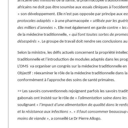
africaine des ministres de la santé, la pharmacopée traditionnell
africains ne doit pas être soumise aux essais cliniques à l’occident
»
son développement. Elle n’est pas opposée par principe aux ess
protocoles adaptés »
à une pharmacopée
« utilisée par les guér
des milliers d’années »
. Elle met également en garde contre
« les
de la médecine traditionnelle,
« qui font toutes sortes de promes
désespérés »
. Le groupe de travail doit rendre ses conclusions 
Selon la ministre, les défis actuels concernent la propriété intell
traditionnelle et l´introduction de modules adaptés dans les prog
L’OMS va organiser un congrès sur la médecine traditionnelle e
Objectif : réexaminer le rôle de la médecine traditionnelle dans l
conformément à l’approche des soins de santé primaires.
>> Les savoirs conventionnels rejoignent parfois les savoirs traditi
gabonais ont insisté sur le rôle de
« l’alimentation saine dans les
soulignant
« l’impact d’une alimentation de qualité dans le re
et la résistance aux infections »
.
« Il faut consommer beaucoup d
moins de viande »
, a conseillé Le Dr Pierre Allogo.