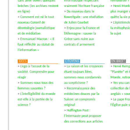
sans avoir ouvert quelques
informatique respectant
rembourser l
brèches (les archives restent
vraiment l’écriture française
>
Henri Monfo
en ligne)
>
Du nouveau dans le
plus manger 
>
Comment est né le tout
Koweïtgate : une révélation
quitte la vie 
nouveau Conseil de
de Julien Courbet
>
L’épistémol
déontologie journalistique
>
Enjeu pour la France et
la métaphysi
et de médiation
l’Allemagne : sauver la
le sujet
>
Emmanuel Macron : « Il
Grèce sans nuire aux
faut réfléchir au statut de
contrats d´armement
l’information »
IDÉES
CITOYENS
EN BREF!
>
L’ego à l’assaut de la
>
La raison et les croyances
>
Hervé Kempf
société. Comprendre pour
étant toujours liées,
“Planète” et é
réagir
sommes-nous condamnés
Monde, retrou
>
Sommes-nous tous des
au scepticisme ?
>
Yes you can
femmes savantes ?
>
Reconnaissance des
collection de 
>
L’intelligibilité du monde
médecines douces par la
anglais « sous
est-elle à la portée de la
Suisse: un compromis
>
Le pape Fra
science ?
original
l’Église paie 
>
Huffington Post :
l’internaute peut proposer
des corrections aux articles