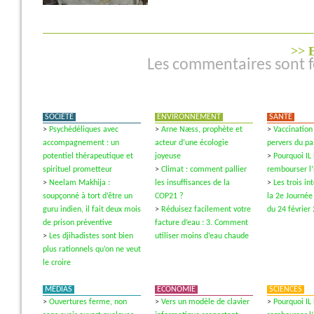
>> E
Les commentaires sont 
SOCIÉTÉ
ENVIRONNEMENT
SANTÉ
>
Psychédéliques avec
>
Arne Næss, prophète et
>
Vaccination 
accompagnement : un
acteur d’une écologie
pervers du pa
potentiel thérapeutique et
joyeuse
>
Pourquoi IL
spirituel prometteur
>
Climat : comment pallier
rembourser l
>
Neelam Makhija :
les insuffisances de la
>
Les trois i
soupçonné à tort d’être un
COP21 ?
la 2e Journée
guru indien, il fait deux mois
>
Réduisez facilement votre
du 24 février
de prison préventive
facture d’eau : 3. Comment
>
Les djihadistes sont bien
utiliser moins d’eau chaude
plus rationnels qu’on ne veut
le croire
MÉDIAS
ECONOMIE
SCIENCES
>
Ouvertures ferme, non
>
Vers un modèle de clavier
>
Pourquoi IL