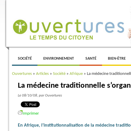
Menu principal
ALLER AU CONTENU PRINCIPAL
ALLER AU CONTENU SECONDAIRE
SOCIÉTÉ
ENVIRONNEMENT
SANTÉ
BIEN-ÊTRE
Ouvertures
»
Articles
»
Société
»
Afrique
»
La médecine traditionnell
La médecine traditionnelle s’organ
Le 08/10/08
, par Ouvertures
Imprimer
En Afrique, l’institutionnalisation de la médecine traditio