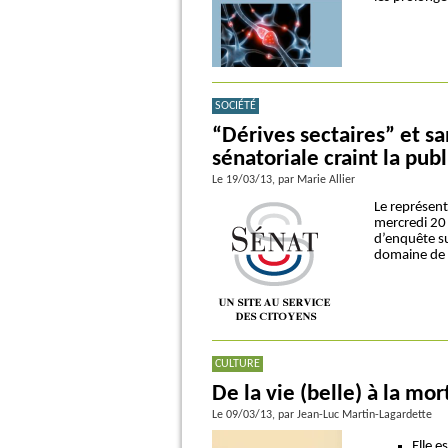
SOCIÉTÉ
“Dérives sectaires” et s
sénatoriale craint la pub
Le 19/03/13
, par Marie Allier
Le représent
mercredi 20
d’enquête su
domaine de l
CULTURE
De la vie (belle) à la mo
Le 09/03/13
, par Jean-Luc Martin-Lagardette
Elle e