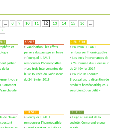
…
8
9
10
11
12
13
14
15
16
…
 »
ENT
SANTÉ
BIEN-ÊTRE
rophète et
>
Vaccination : les effets
>
Pourquoi IL FAUT
ologie
pervers du passage en force
rembourser l’homéopathie
>
Pourquoi IL FAUT
>
Les trois intervenantes de
ent pallier
rembourser l’homéopathie
la 2e Journée du Guérisseur
s de la
>
Les trois intervenantes de
du 24 février 2019
la 2e Journée du Guérisseur
>
Pour le Dr Edouard
lement votre
du 24 février 2019
Broussalian, la détention de
: 3. Comment
produits homéopathiques «
d’eau chaude
sera bientôt un délit » !
SCIENCES
CULTURE
e de clavier
>
Pourquoi IL FAUT
>
L’ego à l’assaut de la
espectant
rembourser l’homéopathie
société. Comprendre pour