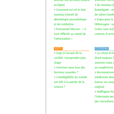
brèches (les archives restent
vraiment l’écri
en ligne)
>
Du nouveau d
>
Comment est né le tout
Koweïtgate : un
nouveau Conseil de
de Julien Courb
déontologie journalistique
>
Enjeu pour la
et de médiation
l’Allemagne : s
>
Emmanuel Macron : « Il
Grèce sans nui
faut réfléchir au statut de
contrats d´ar
l’information »
IDÉES
CITOYENS
>
L’ego à l’assaut de la
>
La raison et 
société. Comprendre pour
étant toujours l
réagir
sommes-nous 
>
Sommes-nous tous des
au scepticisme
femmes savantes ?
>
Reconnaissan
>
L’intelligibilité du monde
médecines douc
est-elle à la portée de la
Suisse: un com
science ?
original
>
Huffington Pos
l’internaute pe
des corrections 