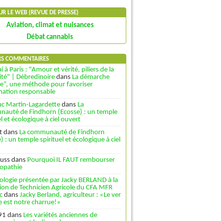
SUR LE WEB (REVUE DE PRESSE)
Aviation, climat et nuisances
Débat cannabis
RS COMMENTAIRES
i à Paris : "Amour et vérité, piliers de la
ité" | Débredinoire
dans
La démarche
le”, une méthode pour favoriser
rmation responsable
uc Martin-Lagardette
dans
La
auté de Findhorn (Ecosse) : un temple
el et écologique à ciel ouvert
t
dans
La communauté de Findhorn
) : un temple spirituel et écologique à ciel
uss
dans
Pourquoi IL FAUT rembourser
opathie
ologie présentée par Jacky BERLAND à la
ion de Technicien Agricole du CFA MFR
c
dans
Jacky Berland, agriculteur : «Le ver
e est notre charrue!»
91
dans
Les variétés anciennes de