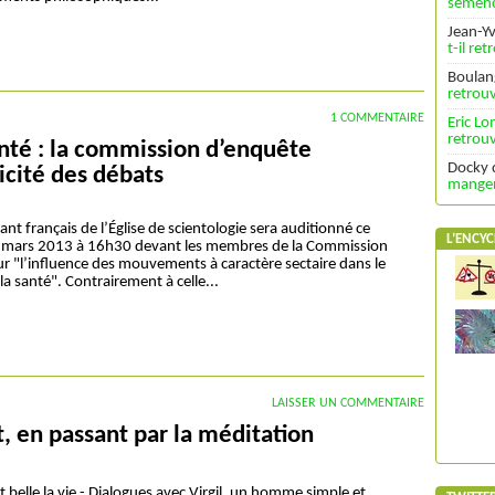
semenc
Jean-Y
t-il re
Boulan
retrouv
1 COMMENTAIRE
Eric L
retrouv
anté : la commission d’enquête
Docky
licité des débats
manger 
ant français de l’Église de scientologie sera auditionné ce
L’ENCYC
 mars 2013 à 16h30 devant les membres de la Commission
r "l’influence des mouvements à caractère sectaire dans le
a santé". Contrairement à celle...
LAISSER UN COMMENTAIRE
rt, en passant par la méditation
st belle la vie - Dialogues avec Virgil, un homme simple et