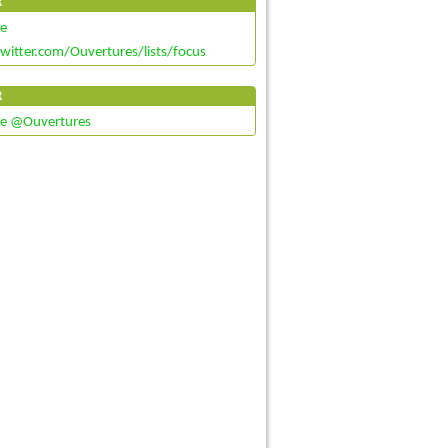
R
de
twitter.com/Ouvertures/lists/focus
R
de @Ouvertures