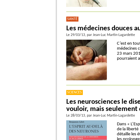
SANTÉ
Les médecines douces aur
Le 29/03/13
, par Jean-Luc Martin-Lagardette
C’est en tou
médecines c
23 mars 201
pourraient a
SCIENCES
Les neurosciences le dis
vouloir, mais seulement 
Le 28/03/13
, par Jean-Luc Martin-Lagardette
Dans « L’Esp
de la libert
détaille les 
les prolong