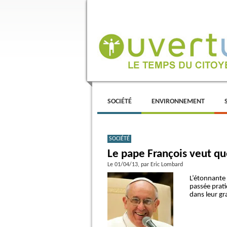
Menu principal
ALLER AU CONTENU PRINCIPAL
ALLER AU CONTENU SECONDAIRE
SOCIÉTÉ
ENVIRONNEMENT
SOCIÉTÉ
Le pape François veut que
Le 01/04/13
, par Eric Lombard
L’étonnante 
passée prati
dans leur gr