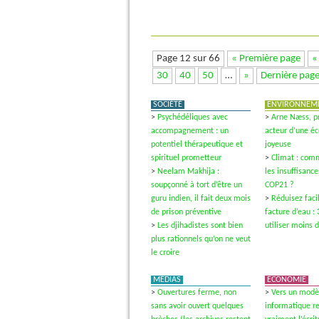
Page 12 sur 66
« Première page
«
30
40
50
…
»
Dernière page
SOCIÉTÉ
ENVIRONNEM
>
Psychédéliques avec
>
Arne Næss, p
accompagnement : un
acteur d’une éc
potentiel thérapeutique et
joyeuse
spirituel prometteur
>
Climat : comm
>
Neelam Makhija :
les insuffisance
soupçonné à tort d’être un
COP21 ?
guru indien, il fait deux mois
>
Réduisez faci
de prison préventive
facture d’eau 
>
Les djihadistes sont bien
utiliser moins 
plus rationnels qu’on ne veut
le croire
MÉDIAS
ECONOMIE
>
Ouvertures ferme, non
>
Vers un modèl
sans avoir ouvert quelques
informatique r