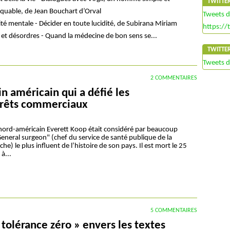
TWITTE
quable, de Jean Bouchart d’Orval
Tweets 
té mentale - Décider en toute lucidité, de Subirana Miriam
https://
 et désordres - Quand la médecine de bon sens se...
TWITTE
Tweets 
2 COMMENTAIRES
 américain qui a défié les
érêts commerciaux
nord-américain Everett Koop était considéré par beaucoup
neral surgeon" (chef du service de santé publique de la
e) le plus influent de l’histoire de son pays. Il est mort le 25
à...
5 COMMENTAIRES
 tolérance zéro » envers les textes