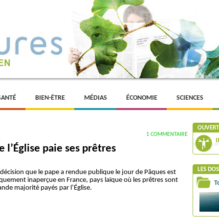
SANTÉ
BIEN-ÊTRE
MÉDIAS
ÉCONOMIE
SCIENCES
OUVERTU
1 COMMENTAIRE
I
 l’Église paie ses prêtres
LES DOS
décision que le pape a rendue publique le jour de Pâques est
quement inaperçue en France, pays laïque où les prêtres sont
T
ande majorité payés par l’Église.