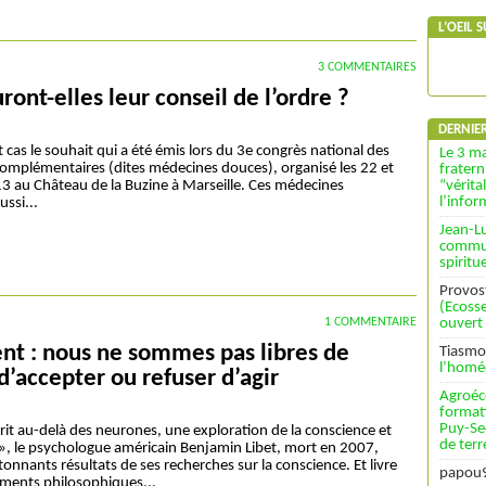
L’OEIL 
3 COMMENTAIRES
ont-elles leur conseil de l’ordre ?
DERNIE
t cas le souhait qui a été émis lors du 3e congrès national des
Le 3 ma
omplémentaires (dites médecines douces), organisé les 22 et
fratern
3 au Château de la Buzine à Marseille. Ces médecines
“vérita
l’info
ussi...
Jean-L
commun
spiritu
Provos
(Ecosse
1 COMMENTAIRE
ouvert
ent : nous ne sommes pas libres de
Tiasmo
l’homé
d’accepter ou refuser d’agir
Agroéc
format
Puy-Se
rit au-delà des neurones, une exploration de la conscience et
de terr
é », le psychologue américain Benjamin Libet, mort en 2007,
étonnants résultats de ses recherches sur la conscience. Et livre
papou
ements philosophiques...