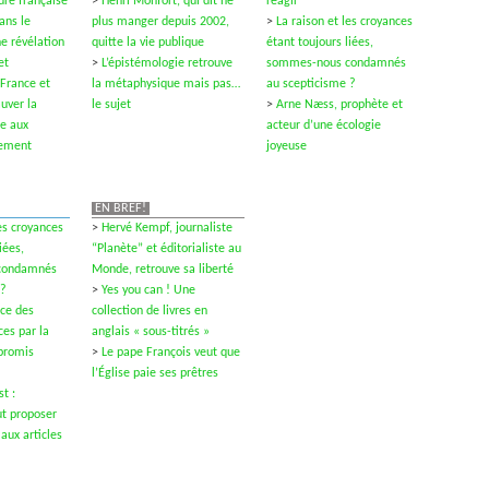
ture française
>
Henri Monfort, qui dit ne
réagir
ans le
plus manger depuis 2002,
>
La raison et les croyances
e révélation
quitte la vie publique
étant toujours liées,
et
>
L’épistémologie retrouve
sommes-nous condamnés
 France et
la métaphysique mais pas…
au scepticisme ?
auver la
le sujet
>
Arne Næss, prophète et
re aux
acteur d’une écologie
mement
joyeuse
EN BREF!
les croyances
>
Hervé Kempf, journaliste
iées,
“Planète” et éditorialiste au
condamnés
Monde, retrouve sa liberté
 ?
>
Yes you can ! Une
ce des
collection de livres en
es par la
anglais « sous-titrés »
promis
>
Le pape François veut que
l’Église paie ses prêtres
t :
ut proposer
aux articles