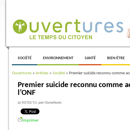
Menu principal
ALLER AU CONTENU PRINCIPAL
ALLER AU CONTENU SECONDAIRE
SOCIÉTÉ
ENVIRONNEMENT
SANTÉ
BIEN-ÊTRE
Ouvertures
»
Articles
»
Société
»
Premier suicide reconnu comme acci
Premier suicide reconnu comme acc
l’ONF
Le 03/02/11
, par Ouvertures
Imprimer