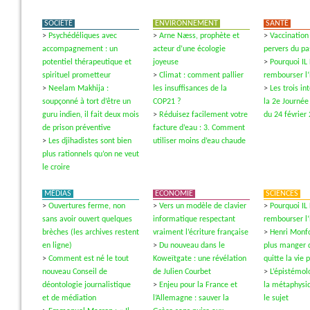
SOCIÉTÉ
ENVIRONNEMENT
SANTÉ
>
Psychédéliques avec
>
Arne Næss, prophète et
>
Vaccination 
accompagnement : un
acteur d’une écologie
pervers du pa
potentiel thérapeutique et
joyeuse
>
Pourquoi IL
spirituel prometteur
>
Climat : comment pallier
rembourser l
>
Neelam Makhija :
les insuffisances de la
>
Les trois i
soupçonné à tort d’être un
COP21 ?
la 2e Journée
guru indien, il fait deux mois
>
Réduisez facilement votre
du 24 février
de prison préventive
facture d’eau : 3. Comment
>
Les djihadistes sont bien
utiliser moins d’eau chaude
plus rationnels qu’on ne veut
le croire
MÉDIAS
ECONOMIE
SCIENCES
>
Ouvertures ferme, non
>
Vers un modèle de clavier
>
Pourquoi IL
sans avoir ouvert quelques
informatique respectant
rembourser l
brèches (les archives restent
vraiment l’écriture française
>
Henri Monfo
en ligne)
>
Du nouveau dans le
plus manger 
>
Comment est né le tout
Koweïtgate : une révélation
quitte la vie 
nouveau Conseil de
de Julien Courbet
>
L’épistémol
déontologie journalistique
>
Enjeu pour la France et
la métaphysi
et de médiation
l’Allemagne : sauver la
le sujet