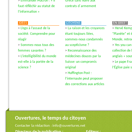
>
Emmanuel Macron : « Il
Grèce sans nuire aux
faut réfléchir au statut de
contrats d´armement
l’information »
IDÉES
CITOYENS
EN BREF!
>
L’ego à l’assaut de la
>
La raison et les croyances
>
Hervé Kempf
société. Comprendre pour
étant toujours liées,
“Planète” et é
réagir
sommes-nous condamnés
Monde, retrou
>
Sommes-nous tous des
au scepticisme ?
>
Yes you can
femmes savantes ?
>
Reconnaissance des
collection de 
>
L’intelligibilité du monde
médecines douces par la
anglais « sous
est-elle à la portée de la
Suisse: un compromis
>
Le pape Fra
science ?
original
l’Église paie 
>
Huffington Post :
l’internaute peut proposer
des corrections aux articles
Ouvertures, le temps du citoyen
Contacter la rédaction :
info@ouvertures.net
Directeur de la publication :
Editeur :