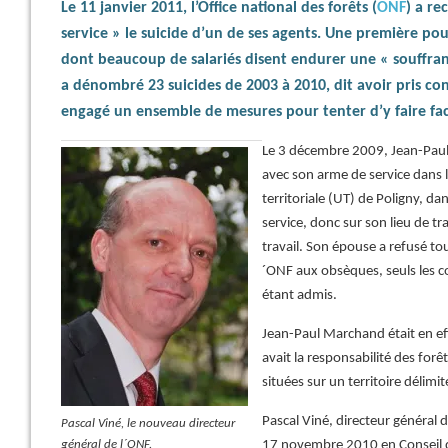
Le 11 janvier 2011, l’Office national des forêts (
ONF
) a r
service » le suicide d’un de ses agents. Une première po
dont beaucoup de salariés disent endurer une « souffranc
a dénombré 23 suicides de 2003 à 2010, dit avoir pris c
engagé un ensemble de mesures pour tenter d’y faire fac
Le 3 décembre 2009, Jean-Paul
avec son arme de service dans l
territoriale (UT) de Poligny, dan
service, donc sur son lieu de tr
travail. Son épouse a refusé tou
´ONF aux obsèques, seuls les 
étant admis.
Jean-Paul Marchand était en ef
avait la responsabilité des fo
situées sur un territoire délimi
Pascal Viné, directeur général d
Pascal Viné, le nouveau directeur
général de l´ONF.
17 novembre 2010 en Conseil d