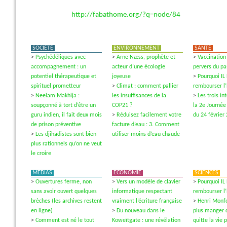
http://fabathome.org/?q=node/84
SOCIÉTÉ
ENVIRONNEMENT
SANTÉ
>
Psychédéliques avec
>
Arne Næss, prophète et
>
Vaccination 
accompagnement : un
acteur d’une écologie
pervers du pa
potentiel thérapeutique et
joyeuse
>
Pourquoi IL
spirituel prometteur
>
Climat : comment pallier
rembourser l
>
Neelam Makhija :
les insuffisances de la
>
Les trois i
soupçonné à tort d’être un
COP21 ?
la 2e Journée
guru indien, il fait deux mois
>
Réduisez facilement votre
du 24 février
de prison préventive
facture d’eau : 3. Comment
>
Les djihadistes sont bien
utiliser moins d’eau chaude
plus rationnels qu’on ne veut
le croire
MÉDIAS
ECONOMIE
SCIENCES
>
Ouvertures ferme, non
>
Vers un modèle de clavier
>
Pourquoi IL
sans avoir ouvert quelques
informatique respectant
rembourser l
brèches (les archives restent
vraiment l’écriture française
>
Henri Monfo
en ligne)
>
Du nouveau dans le
plus manger 
>
Comment est né le tout
Koweïtgate : une révélation
quitte la vie 