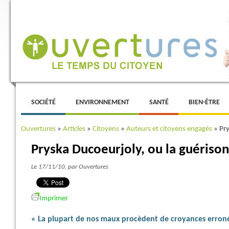
Menu principal
ALLER AU CONTENU PRINCIPAL
ALLER AU CONTENU SECONDAIRE
SOCIÉTÉ
ENVIRONNEMENT
SANTÉ
BIEN-ÊTRE
Ouvertures
»
Articles
»
Citoyens
»
Auteurs et citoyens engagés
»
Pry
Pryska Ducoeurjoly, ou la guérison
Le 17/11/10
, par Ouvertures
Imprimer
« La plupart de nos maux procèdent de croyances erron