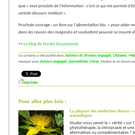
que
« tout procède de l’information : c’est ce qui me permet d’ê
certain discours médical »
.
Prochain ouvrage : un livre sur l´alimentation bio,
« pour aider m
dans les rayons des magasins et souhaitent pouvoir se nourrir 
>>
Le blog de Pryska Ducoeurjoly
.
Ce contenu a été publié dans
Auteurs et citoyens engagés
,
Citoyens
,
Méd
marqué avec
auteurs engagés
,
journalisme
,
Livres
. Mettez-le en favori 
Imprimer
Pour aller plus loin :
La plupart des médecines douces «
scientifiques
Voulez-vous savoir la « vérité » sur 
phytothérapie, la chiropraxie et une
alternatives ou complémentaires ? Al