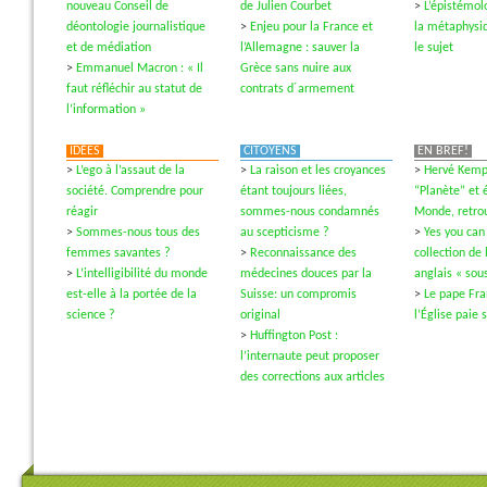
nouveau Conseil de
de Julien Courbet
>
L’épistémol
déontologie journalistique
>
Enjeu pour la France et
la métaphysi
et de médiation
l’Allemagne : sauver la
le sujet
>
Emmanuel Macron : « Il
Grèce sans nuire aux
faut réfléchir au statut de
contrats d´armement
l’information »
IDÉES
CITOYENS
EN BREF!
>
L’ego à l’assaut de la
>
La raison et les croyances
>
Hervé Kempf
société. Comprendre pour
étant toujours liées,
“Planète” et é
réagir
sommes-nous condamnés
Monde, retrou
>
Sommes-nous tous des
au scepticisme ?
>
Yes you can
femmes savantes ?
>
Reconnaissance des
collection de 
>
L’intelligibilité du monde
médecines douces par la
anglais « sous
est-elle à la portée de la
Suisse: un compromis
>
Le pape Fra
science ?
original
l’Église paie 
>
Huffington Post :
l’internaute peut proposer
des corrections aux articles