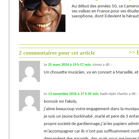
Au début des années 50, ce Camerou
ses valises en France pour ses études.
saxophone, dont il devient le héraut.
>> E
2 commentaires pour cet article
Le
25 mars 2014 à 19 h 57 min
,
simon
a dit :
Un chouette musicien, vu en concert à Marseille, e
Le
13 novembre 2016 à 17 h 09 min
,
bado niple charles
a dit :
bonsoir mr fakoly,
j’aime beaucoup votre engagement dans la musique
je suis un jeune burkinabé ,marié et pere de 3 enfan
propre societé de gardiennage,j’ai les papiers admi
m’accompagner car ils n’ont pas suffisamment conf
demandent des garantis ,des avals pour me lancer;j’