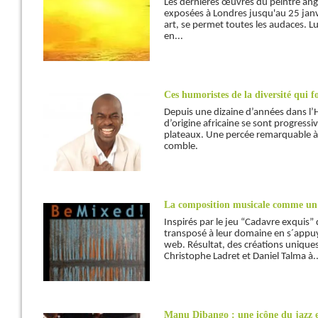
Les dernières œuvres du peintre ang
exposées à Londres jusqu'au 25 janv
art, se permet toutes les audaces. Lui 
en...
Ces humoristes de la diversité qui fo
Depuis une dizaine d’années dans l’
d’origine africaine se sont progressi
plateaux. Une percée remarquable à t
comble.
La composition musicale comme un 
Inspirés par le jeu “Cadavre exquis” 
transposé à leur domaine en s´appuy
web. Résultat, des créations uniques
Christophe Ladret et Daniel Talma à..
Manu Dibango : une icône du jazz e