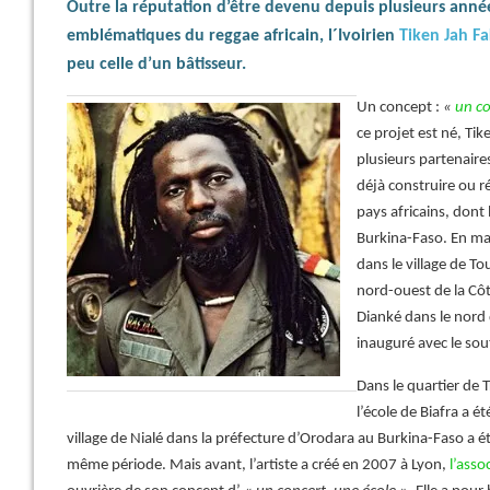
Outre la réputation d’être devenu depuis plusieurs année
emblématiques du reggae africain, l´Ivoirien
Tiken Jah F
peu celle d’un bâtisseur.
Un concept :
«
un co
ce projet est né, Tik
plusieurs partenaires
déjà construire ou r
pays africains, dont l
Burkina-Faso. En mar
dans le village de T
nord-ouest de la Côt
Dianké dans le nord 
inauguré avec le sou
Dans le quartier de T
l’école de Biafra a ét
village de Nialé dans la préfecture d’Orodara au Burkina-Faso a é
même période. Mais avant, l’artiste a créé en 2007 à Lyon,
l’asso