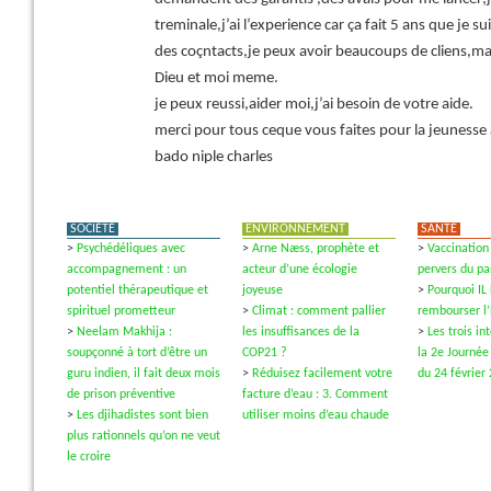
treminale,j’ai l’experience car ça fait 5 ans que je sui
des coçntacts,je peux avoir beaucoups de cliens,ma
Dieu et moi meme.
je peux reussi,aider moi,j’ai besoin de votre aide.
merci pour tous ceque vous faites pour la jeunesse 
bado niple charles
SOCIÉTÉ
ENVIRONNEMENT
SANTÉ
>
Psychédéliques avec
>
Arne Næss, prophète et
>
Vaccination 
accompagnement : un
acteur d’une écologie
pervers du pa
potentiel thérapeutique et
joyeuse
>
Pourquoi IL
spirituel prometteur
>
Climat : comment pallier
rembourser l
>
Neelam Makhija :
les insuffisances de la
>
Les trois i
soupçonné à tort d’être un
COP21 ?
la 2e Journée
guru indien, il fait deux mois
>
Réduisez facilement votre
du 24 février
de prison préventive
facture d’eau : 3. Comment
>
Les djihadistes sont bien
utiliser moins d’eau chaude
plus rationnels qu’on ne veut
le croire