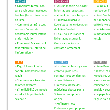
MÉDIAS
ECONOMIE
SCIENCES
>
Ouvertures ferme, non
>
Vers un modèle de clavier
>
Pourquoi IL
sans avoir ouvert quelques
informatique respectant
rembourser l
brèches (les archives restent
vraiment l’écriture française
>
Henri Monfo
en ligne)
>
Du nouveau dans le
plus manger 
>
Comment est né le tout
Koweïtgate : une révélation
quitte la vie 
nouveau Conseil de
de Julien Courbet
>
L’épistémol
déontologie journalistique
>
Enjeu pour la France et
la métaphysi
et de médiation
l’Allemagne : sauver la
le sujet
>
Emmanuel Macron : « Il
Grèce sans nuire aux
faut réfléchir au statut de
contrats d´armement
l’information »
IDÉES
CITOYENS
EN BREF!
>
L’ego à l’assaut de la
>
La raison et les croyances
>
Hervé Kempf
société. Comprendre pour
étant toujours liées,
“Planète” et é
réagir
sommes-nous condamnés
Monde, retrou
>
Sommes-nous tous des
au scepticisme ?
>
Yes you can
femmes savantes ?
>
Reconnaissance des
collection de 
>
L’intelligibilité du monde
médecines douces par la
anglais « sous
est-elle à la portée de la
Suisse: un compromis
>
Le pape Fra
science ?
original
l’Église paie 
>
Huffington Post :
l’internaute peut proposer