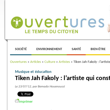
Menu principal
ALLER AU CONTENU PRINCIPAL
ALLER AU CONTENU SECONDAIRE
SOCIÉTÉ
ENVIRONNEMENT
SANTÉ
BIEN-ÊTRE
Ouvertures
»
Articles
»
Culture
»
Artistes
»
Tiken Jah Fakoly : l’artist
Musique et éducation
Tiken Jah Fakoly : l’artiste qui cons
Le 23/07/12
, par Bernado Houenoussi
Imprimer