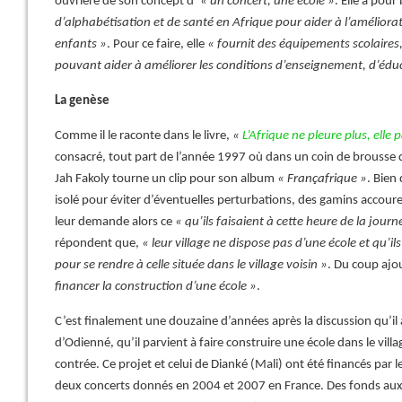
ouvrière de son concept d’
« un concert, une école »
. Elle a pour
d’alphabétisation et de santé en Afrique pour aider à l’améliorat
enfants »
. Pour ce faire, elle
« fournit des équipements scolaires,
pouvant aider à améliorer les conditions d’enseignement, d’éduc
La genèse
Comme il le raconte dans le livre,
«
L’Afrique ne pleure plus, elle p
consacré, tout part de l’année 1997 où dans un coin de brousse 
Jah Fakoly tourne un clip pour son album
« Françafrique »
. Bien 
isolé pour éviter d’éventuelles perturbations, des gamins accouren
leur demande alors ce
« qu’ils faisaient à cette heure de la jour
répondent que,
« leur village ne dispose pas d’une école et qu’i
pour se rendre à celle située dans le village voisin »
. Du coup ajou
financer la construction d’une école »
.
C’est finalement une douzaine d’années après la discussion qu’il
d’Odienné, qu’il parvient à faire construire une école dans le vil
contrée. Ce projet et celui de Dianké (Mali) ont été financés par l
deux concerts donnés en 2004 et 2007 en France. Des fonds auxqu